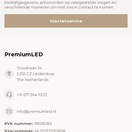
bedrijfsgegevens, antwoorden op veelgestelde vragen en
verschillende manieren om met ons in contact te komen.
Klantenservice
PremiumLED
Touwbaan 34
2352 CZ Leiderdorp
The Netherlands
+31 071 364 5335
info@premiumled.nl
KVK nummer:
51926083
btw-nummer:
NL005131263B18