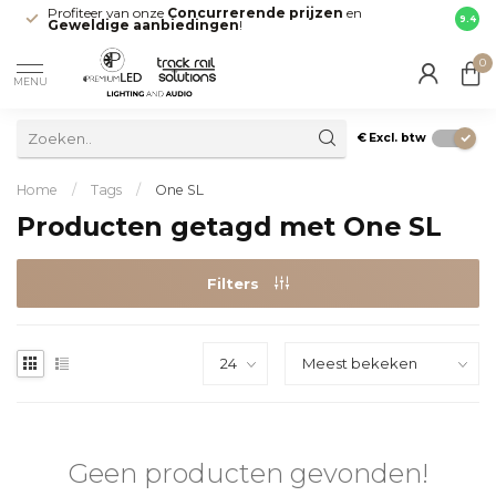
Profiteer van onze
Concurrerende prijzen
en
Snell
9.4
Geweldige aanbiedingen
!
direct
0
MENU
€
Excl. btw
Home
/
Tags
/
One SL
Producten getagd met One SL
Filters
Geen producten gevonden!