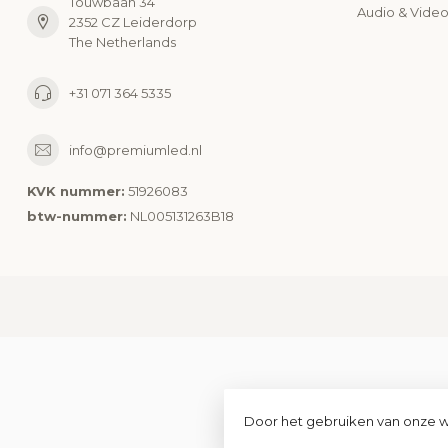
Touwbaan 34
Audio & Vide
2352 CZ Leiderdorp
The Netherlands
+31 071 364 5335
info@premiumled.nl
KVK nummer:
51926083
btw-nummer:
NL005131263B18
Door het gebruiken van onze w