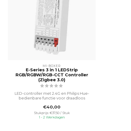
MI-BOXER
E-Series 3 in 1 LEDStrip
RGB/RGBW/RGB-CCT Controller
(Zigbee 3.0)
LED-controller met 2.4G en Philips Hue-
bedienbare functie voor draadloos
gemak e...
€40,00
Stukprijs: €37,50 / Stuk
1 - 2 Werkdagen