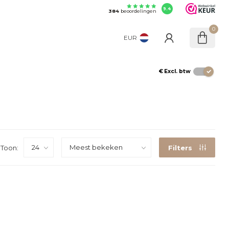
9.4
384
beoordelingen
0
EUR
€
Excl. btw
Toon:
Filters