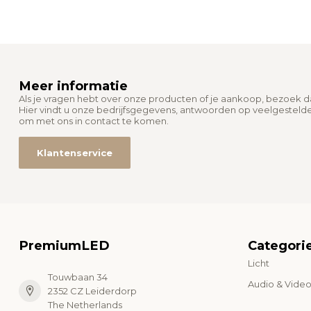
Meer informatie
Als je vragen hebt over onze producten of je aankoop, bezoek 
Hier vindt u onze bedrijfsgegevens, antwoorden op veelgesteld
om met ons in contact te komen.
Klantenservice
PremiumLED
Categori
Licht
Touwbaan 34
Audio & Vide
2352 CZ Leiderdorp
The Netherlands