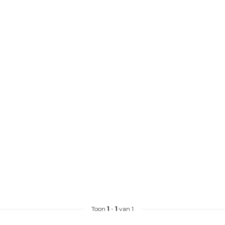
Toon
1
-
1
van 1