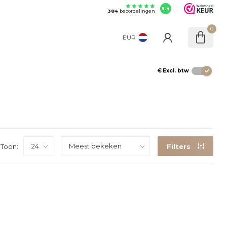
9.4
384
beoordelingen
0
EUR
€
Excl. btw
Toon:
Filters