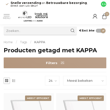
Snelle verzending
en
Betrouwbare bezorging
,
Maak 
9.4
direct aan uw deur!
Leide
0
MENU
€
Excl. btw
Home
/
Tags
/
KAPPA
Producten getagd met KAPPA
Filters
MEEST EFFICIENT
MEEST EFFICIENT