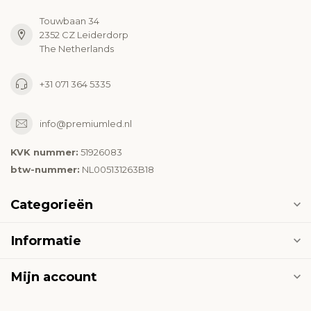
Touwbaan 34
2352 CZ Leiderdorp
The Netherlands
+31 071 364 5335
info@premiumled.nl
KVK nummer:
51926083
btw-nummer:
NL005131263B18
Categorieën
Informatie
Mijn account