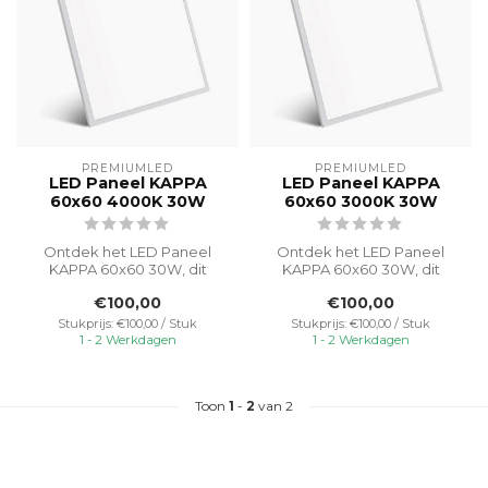
PREMIUMLED
PREMIUMLED
LED Paneel KAPPA
LED Paneel KAPPA
60x60 4000K 30W
60x60 3000K 30W
Ontdek het LED Paneel
Ontdek het LED Paneel
KAPPA 60x60 30W, dit
KAPPA 60x60 30W, dit
paneel biedt de perfecte
paneel biedt de perfecte
€100,00
€100,00
balans tusse...
balans tusse...
Stukprijs: €100,00 / Stuk
Stukprijs: €100,00 / Stuk
1 - 2 Werkdagen
1 - 2 Werkdagen
Toon
1
-
2
van 2