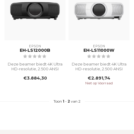
EPSON
EPSON
EH-LS12000B
EH-LS11000W
Deze beamer biedt 4K Ultra
Deze beamer biedt 4K Ultra
HD-resolutie, 2.500 ANSI
HD-resolutie, 2.500 ANSI
Lumen en een levensduur
Lumen en een levensduur
€3.884,30
€2.891,74
van ...
van ...
Niet op Voorraad
Toon
1
-
2
van 2