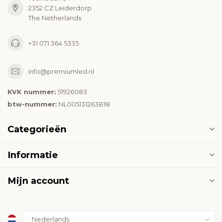
2352 CZ Leiderdorp
The Netherlands
+31 071 364 5335
info@premiumled.nl
KVK nummer:
51926083
btw-nummer:
NL005131263B18
Categorieën
Informatie
Mijn account