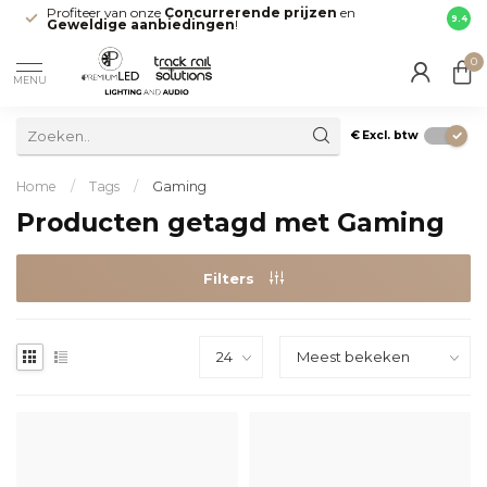
Profiteer van onze
Concurrerende prijzen
en
Snell
9.4
Geweldige aanbiedingen
!
direct
0
MENU
€
Excl. btw
Home
/
Tags
/
Gaming
Producten getagd met Gaming
Filters