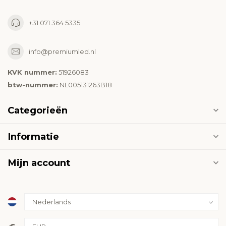
+31 071 364 5335
info@premiumled.nl
KVK nummer:
51926083
btw-nummer:
NL005131263B18
Categorieën
Informatie
Mijn account