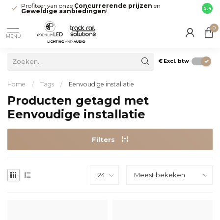
Profiteer van onze
Concurrerende prijzen
en
Snell
9.4
Geweldige aanbiedingen
!
direct
0
MENU
€
Excl. btw
Home
/
Tags
/
Eenvoudige installatie
Producten getagd met
Eenvoudige installatie
Filters