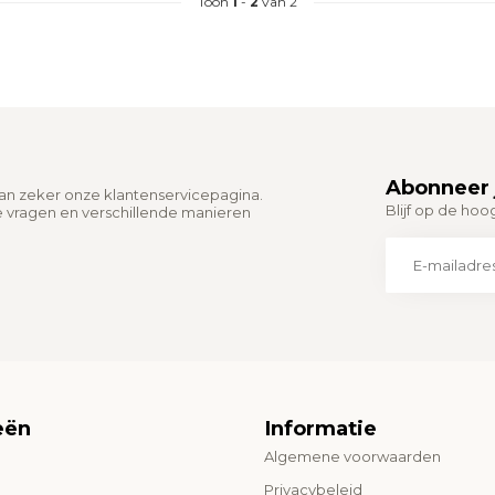
Toon
1
-
2
van 2
Abonneer 
dan zeker onze klantenservicepagina.
Blijf op de hoo
e vragen en verschillende manieren
eën
Informatie
Algemene voorwaarden
o
Privacybeleid