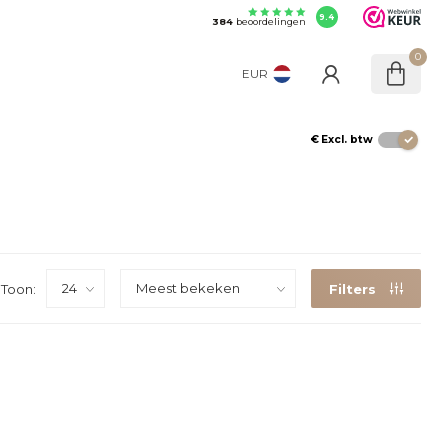
9.4
384
beoordelingen
0
EUR
€
Excl. btw
Toon:
Filters