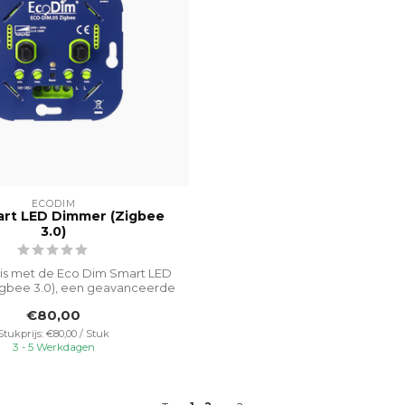
ECODIM
rt LED Dimmer (Zigbee
3.0)
is met de Eco Dim Smart LED
gbee 3.0), een geavanceerde
verli...
€80,00
Stukprijs: €80,00 / Stuk
3 - 5 Werkdagen