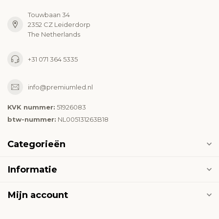
Touwbaan 34
2352 CZ Leiderdorp
The Netherlands
+31 071 364 5335
info@premiumled.nl
KVK nummer:
51926083
btw-nummer:
NL005131263B18
Categorieën
Informatie
Mijn account