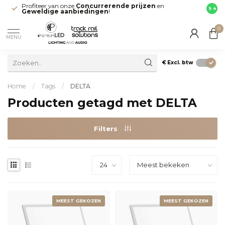
Profiteer van onze
Concurrerende prijzen
en
Snell
9.4
Geweldige aanbiedingen
!
direct
0
MENU
€
Excl. btw
Home
/
Tags
/
DELTA
Producten getagd met DELTA
Filters
MEEST GEKOZEN
MEEST GEKOZEN