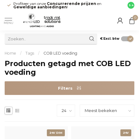
Profiteer van onze
Concurrerende prijzen
en
Snell
9.4
Geweldige aanbiedingen
!
direct
0
MENU
€
Excl. btw
Home
/
Tags
/
COB LED voeding
Producten getagd met COB LED
voeding
Filters
24V DIM
24V