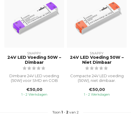
SNAPPY
SNAPPY
24V LED Voeding 50W –
24V LED Voeding 50W –
Dimbaar
Niet Dimbaar
Dimbare 24V LED voeding
Compacte 24V LED voeding
(50W) voor SMD en COB
(50W), niet dimbaar.
strips. Niet geschikt voor
Geschikt voor SMD en COB
€50,00
€50,00
dim-to-...
LED-strip...
1 - 2 Werkdagen
1 - 2 Werkdagen
Toon
1
-
2
van 2