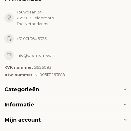
Touwbaan 34
2352 CZ Leiderdorp
The Netherlands
+31 071 364 5335
info@premiumled.nl
KVK nummer:
51926083
btw-nummer:
NL005131263B18
Categorieën
Informatie
Mijn account