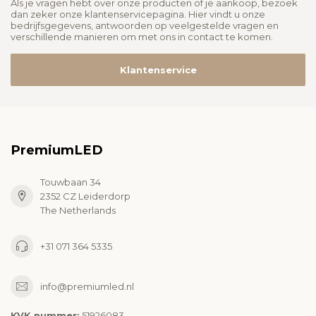
Als je vragen hebt over onze producten of je aankoop, bezoek
dan zeker onze klantenservicepagina. Hier vindt u onze
bedrijfsgegevens, antwoorden op veelgestelde vragen en
verschillende manieren om met ons in contact te komen.
Klantenservice
PremiumLED
Touwbaan 34
2352 CZ Leiderdorp
The Netherlands
+31 071 364 5335
info@premiumled.nl
KVK nummer:
51926083