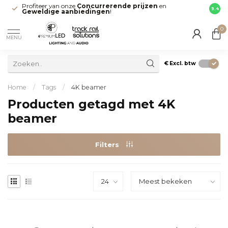
Profiteer van onze
Concurrerende prijzen
en
Snell
9.4
Geweldige aanbiedingen
!
direct
0
MENU
€
Excl. btw
Home
/
Tags
/
4K beamer
Producten getagd met 4K
beamer
Filters