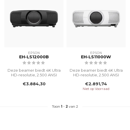
EPSON
EPSON
EH-LS12000B
EH-LS11000W
Deze beamer biedt 4K Ultra
Deze beamer biedt 4K Ultra
HD-resolutie, 2.500 ANSI
HD-resolutie, 2.500 ANSI
Lumen en een levensduur
Lumen en een levensduur
€3.884,30
€2.891,74
van ...
van ...
Niet op Voorraad
Toon
1
-
2
van 2