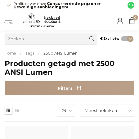
Profiteer van onze
Concurrerende prijzen
en
Snell
9.4
Geweldige aanbiedingen
!
direct
0
MENU
€
Excl. btw
Home
/
Tags
/
2500 ANSI Lumen
Producten getagd met 2500
ANSI Lumen
Filters