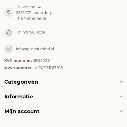
Touwbaan 34
2352 CZ Leiderdorp
The Netherlands
+31 071 364 5335
info@premiumled.nl
KVK nummer:
51926083
btw-nummer:
NL005131263B18
Categorieën
Informatie
Mijn account