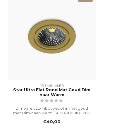
Levensduur
50,000 hours
Vorm
Rond
Product Kleur
Mat Goud
IP-waarde
IP65 Geschikt 
Hoogte
23mm
Diameter
Ø85 mm
Zaagmaat
Ø75 mm
Inbouwdiepte
23mm
PREMIUMLED
Star Ultra Flat Rond Mat Goud Dim
naar Warm
Driver inbegrepen
Snelsluitconnector inbegrepen
Dimbare LED inbouwspot in mat goud
met Dim-naar-Warm (3000–1800K). IP65,
kantelb...
Koppelbaar
€40,00
Garantie
5 Jaar