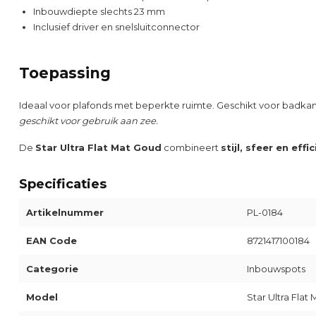
Inbouwdiepte slechts 23 mm
Inclusief driver en snelsluitconnector
Toepassing
Ideaal voor plafonds met beperkte ruimte. Geschikt voor bad
geschikt voor gebruik aan zee.
De
Star Ultra Flat Mat Goud
combineert
stijl, sfeer en effi
Specificaties
Artikelnummer
PL-0184
EAN Code
8721417100184
Categorie
Inbouwspots
Model
Star Ultra Fla