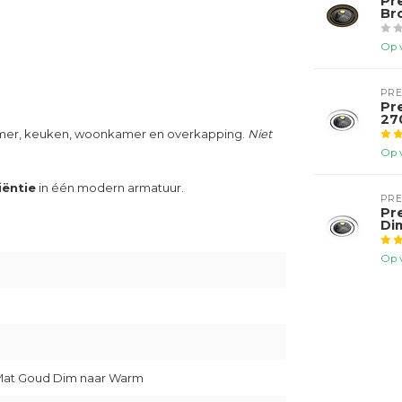
Pr
Br
Op 
PR
Pr
27
kamer, keuken, woonkamer en overkapping.
Niet
Op 
ciëntie
in één modern armatuur.
PR
Pr
Di
Op 
t Mat Goud Dim naar Warm