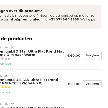
agen over dit product?
lp nodig bij het bestellen? Neem gerust contact op met onze
ce via
info@premiumled.nl
of
+31 071 364 5335
. We helpen
rde producten
EMIUMLED
emiumLED Star Ultra Flat Rond Mat
ons Dim naar Warm
€40,00
Bekijken
voorraad
EMIUMLED
emiumLED STAR Ultra Flat Rond
t RGB-CCT (Zigbee 3.0)
€50,00
Bekijken
voorraad
EMIUMLED