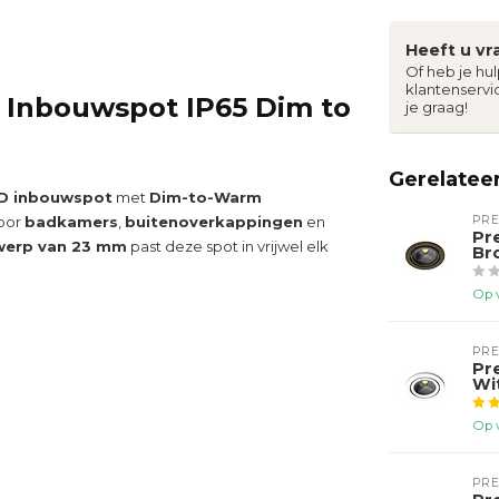
Heeft u vr
Of heb je hu
klantenservi
D Inbouwspot IP65 Dim to
je graag!
Gerelatee
D inbouwspot
met
Dim-to-Warm
voor
badkamers
,
buitenoverkappingen
en
PR
Pr
twerp van 23 mm
past deze spot in vrijwel elk
Br
Op 
PR
Pr
Wi
Op 
PR