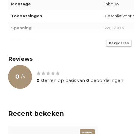
Montage
Inbouw
Toepassingen
Geschikt voor 
Spanning
220–230 V
Vermogen
5 W
Bekijk alles
Lichtopbrengst
490 lm
Reviews
Lichtkleur (CCT)
3000-1800K (D
0
Kleurweergave-index
CRI 90+
/
5
0
sterren op basis van
0
beoordelingen
Vermogensfactor
0.9
Stralingshoek
60°
Dimbaar
Recent bekeken
Bediening
Aan/Uit of me
NIEUW