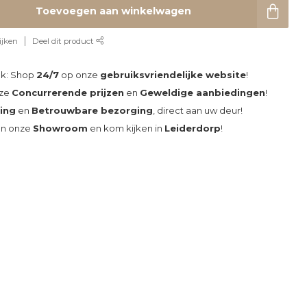
Toevoegen aan winkelwagen
ijken
Deel dit product
ak: Shop
24/7
op onze
gebruiksvriendelijke website
!
nze
Concurrerende prijzen
en
Geweldige aanbiedingen
!
ding
en
Betrouwbare bezorging
, direct aan uw deur!
an onze
Showroom
en kom kijken in
Leiderdorp
!