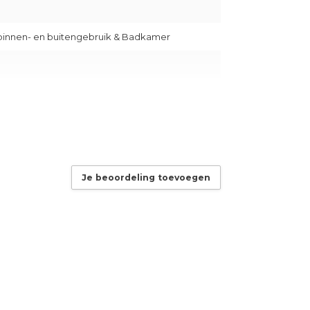
binnen- en buitengebruik & Badkamer
im naar Warm)
Je beoordeling toevoegen
t dimmer