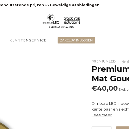
Concurrerende prijzen
en
Geweldige aanbiedingen
!
KLANTENSERVICE
ZAKELIJK INLOGGEN
PREMIUMLED
PremiumL
Mat Gou
€40,00
Excl. 
Dimbare LED inbouw
kantelbaar en slec
Lees meer
.