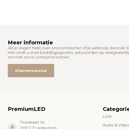
Meer informatie
Als je vragen hebt over onze producten of je aankoop, bezoek 
Hier vindt u onze bedrijfsgegevens, antwoorden op veelgesteld
om met ons in contact te komen.
Klantenservice
PremiumLED
Categori
Licht
Touwbaan 34
Audio & Vide
2352 CZ Leiderdorp