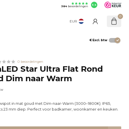
9.4
384
beoordelingen
0
EUR
€
Excl. btw
0 beoordelingen
ED Star Ultra Flat Rond
d Dim naar Warm
btw
spot in mat goud met Dim-naar-Warm (3000–1800K). IP65,
hts 23 mm diep. Perfect voor badkamer, woonkamer en keuken.