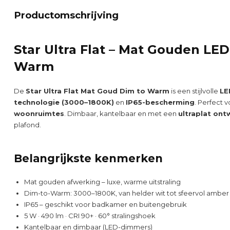
Productomschrijving
Star Ultra Flat – Mat Gouden LE
Warm
De
Star Ultra Flat Mat Goud Dim to Warm
is een stijlvolle
LE
technologie (3000–1800K)
en
IP65-bescherming
. Perfect 
woonruimtes
. Dimbaar, kantelbaar en met een
ultraplat on
plafond.
Belangrijkste kenmerken
Mat gouden afwerking – luxe, warme uitstraling
Dim-to-Warm: 3000–1800K, van helder wit tot sfeervol amber
IP65 – geschikt voor badkamer en buitengebruik
5 W · 490 lm · CRI 90+ · 60° stralingshoek
Kantelbaar en dimbaar (LED-dimmers)