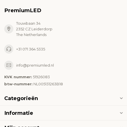
PremiumLED
Touwbaan 34
2352 CZ Leiderdorp
The Netherlands
+31 071 364 5335
info@premiumled.nl
KVK nummer:
51926083
btw-nummer:
NL005131263B18
Categorieën
Informatie