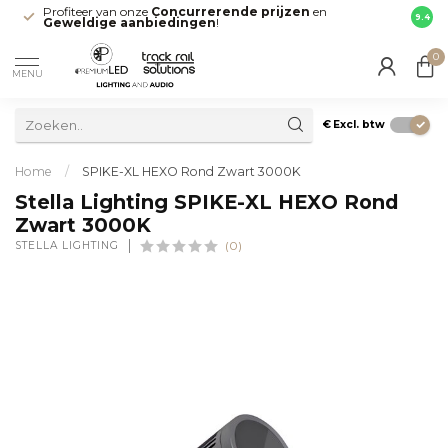
Profiteer van onze
Concurrerende prijzen
en
Snell
9.4
Geweldige aanbiedingen
!
direct
0
MENU
€
Excl. btw
Home
/
SPIKE-XL HEXO Rond Zwart 3000K
Stella Lighting SPIKE-XL HEXO Rond
Zwart 3000K
STELLA LIGHTING
(0)