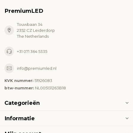
PremiumLED
Touwbaan 34
2352 CZ Leiderdorp
The Netherlands
+31 071 364 5335
info@premiumled.nl
KVK nummer:
51926083
btw-nummer:
NL005131263B18
Categorieën
Informatie