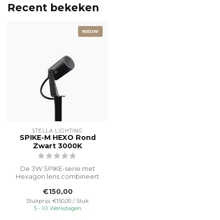
Recent bekeken
NIEUW
STELLA LIGHTING
SPIKE-M HEXO Rond
Zwart 3000K
De 3W SPIKE-serie met
Hexagon lens combineert
hoge lichtefficiëntie en
€150,00
modern de...
Stukprijs: €150,00 / Stuk
5 - 10 Werkdagen