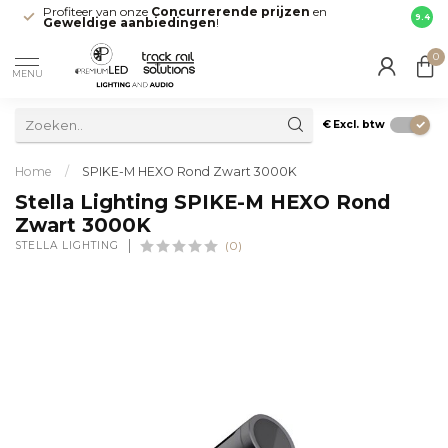
Profiteer van onze
Concurrerende prijzen
en
Snell
9.4
Geweldige aanbiedingen
!
direct
0
MENU
€
Excl. btw
Home
/
SPIKE-M HEXO Rond Zwart 3000K
Stella Lighting SPIKE-M HEXO Rond
Zwart 3000K
STELLA LIGHTING
(0)