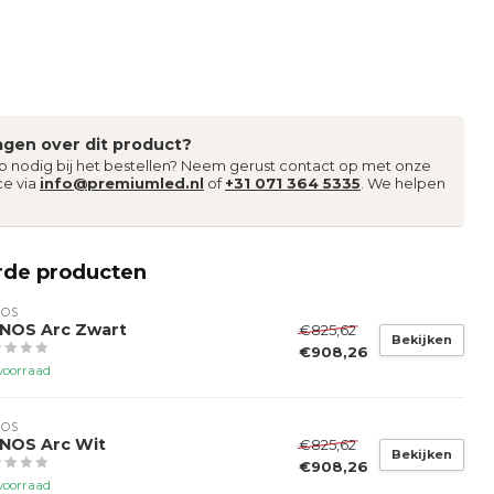
agen over dit product?
lp nodig bij het bestellen? Neem gerust contact op met onze
ce via
info@premiumled.nl
of
+31 071 364 5335
. We helpen
rde producten
NOS
NOS Arc Zwart
€825,62
Bekijken
€908,26
voorraad
NOS
NOS Arc Wit
€825,62
Bekijken
€908,26
voorraad