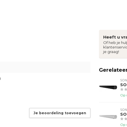
Heeft u vr
Of heb je hu
klantenservi
je graag!
Gerelatee
8
SO
SO
Op 
SO
Je beoordeling toevoegen
SO
Op 