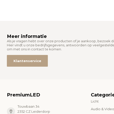
Meer informatie
Als je vragen hebt over onze producten of je aankoop, bezoek 
Hier vindt u onze bedrijfsgegevens, antwoorden op veelgesteld
om met ons in contact te komen.
Klantenservice
PremiumLED
Categori
Licht
Touwbaan 34
Audio & Vide
2352 CZ Leiderdorp