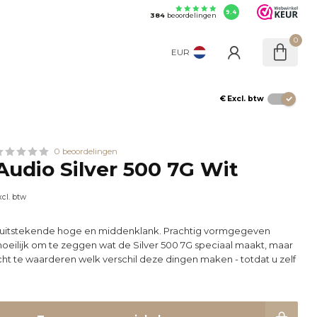
9.4
384
beoordelingen
0
EUR
€
Excl. btw
0 beoordelingen
Audio Silver 500 7G Wit
xcl. btw
n uitstekende hoge en middenklank. Prachtig vormgegeven
et moeilijk om te zeggen wat de Silver 500 7G speciaal maakt, maar
echt te waarderen welk verschil deze dingen maken - totdat u zelf