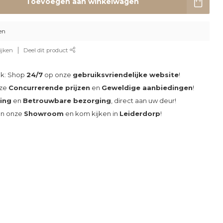
Toevoegen aan winkelwagen
en
ijken
Deel dit product
ak: Shop
24/7
op onze
gebruiksvriendelijke website
!
nze
Concurrerende prijzen
en
Geweldige aanbiedingen
!
ding
en
Betrouwbare bezorging
, direct aan uw deur!
an onze
Showroom
en kom kijken in
Leiderdorp
!