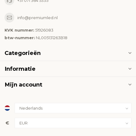
+31 071 364 5335
info@premiumled.nl
KVK nummer:
51926083
btw-nummer:
NL005131263B18
Categorieën
Informatie
Mijn account
€