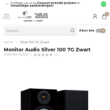
Profiteer van onze
Concurrerende prijzen
en
Snell
9.4
Geweldige aanbiedingen
!
direct
0
MENU
€
Excl. btw
Home
/
Silver 100 7G Zwart
Monitor Audio Silver 100 7G Zwart
MONITOR AUDIO
(0)