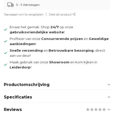
3 - 5 Werkdagen
Toevoegen om te vergelijken
Deel dit product
Ervaar het gemak: Shop
24/7
op onze
gebruiksvriendelijke website
!
Profiteer van onze
Concurrerende prijzen
en
Geweldige
aanbiedingen
!
Snelle verzending
en
Betrouwbare bezorging
, direct
aan uw deur!
Maak gebruik van onze
Showroom
en kom kijken in
Leiderdorp
!
Productomschrijving
Specificaties
Reviews