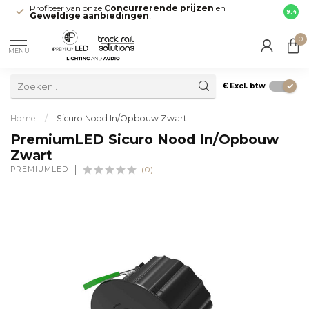
Profiteer van onze
Concurrerende prijzen
en
Snell
9.4
Geweldige aanbiedingen
!
direct
0
MENU
€
Excl. btw
Home
/
Sicuro Nood In/Opbouw Zwart
PremiumLED Sicuro Nood In/Opbouw
Zwart
PREMIUMLED
(0)