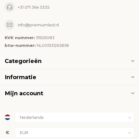
+31 071 364 5335
info@premiumled.nl
KVK nummer:
51926083
btw-nummer:
NL005131263B18
Categorieën
Informatie
Mijn account
€