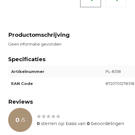
Productomschrijving
Geen informatie gevonden
Specificaties
Artikelnummer
PL-8318
EAN Code
8720701278318
Reviews
0
/
5
0
sterren op basis van
0
beoordelingen