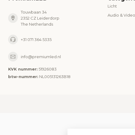
Licht
Touwbaan 34
Audio & Vide
2352 CZ Leiderdorp
The Netherlands
+31 071 364 5335
info@premiumled.nl
KVK nummer:
51926083
btw-nummer:
NL005131263B18