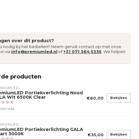
agen over dit product?
lp nodig bij het bestellen? Neem gerust contact op met onze
ce via
info@premiumled.nl
of
+31 071 364 5335
. We helpen
rde producten
EMIUMLED
emiumLED Portiekverlichting Nood
LA Wit 6500K Clear
€60,00
Bekijken
voorraad
EMIUMLED
emiumLED Portiekverlichting GALA
art 3000K
€35,00
Bekijken