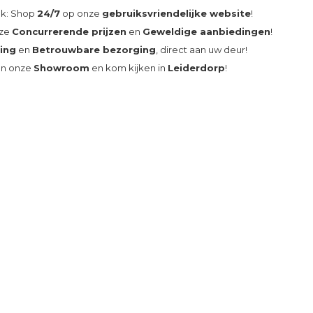
ak: Shop
24/7
op onze
gebruiksvriendelijke website
!
nze
Concurrerende prijzen
en
Geweldige aanbiedingen
!
ding
en
Betrouwbare bezorging
, direct aan uw deur!
an onze
Showroom
en kom kijken in
Leiderdorp
!