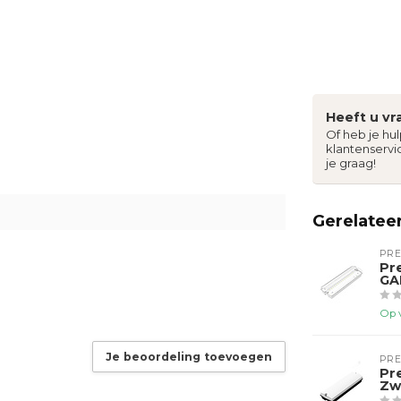
Heeft u vr
Of heb je hu
klantenservi
je graag!
Gerelatee
PR
Pr
GA
Op 
Je beoordeling toevoegen
PR
Pr
Zw