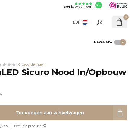
9.4
384
beoordelingen
0
EUR
€
Excl. btw
0 beoordelingen
LED Sicuro Nood In/Opbouw
tw
Toevoegen aan winkelwagen
ijken
Deel dit product