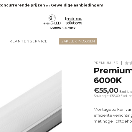
Concurrerende prijzen
en
Geweldige aanbiedingen
!
KLANTENSERVICE
ZAKELIJK INLOGGEN
PREMIUMLED
Premium
6000K
€55,00
Excl. bt
Stukprijs: €55,00
Excl. b
Montagebalken van 
efficiënte verlichti
met hoge lichtbeho