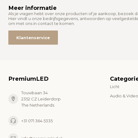
Meer informatie
Als je vragen hebt over onze producten of je aankoop, bezoek 
Hier vindt u onze bedrijfsgegevens, antwoorden op veelgesteld
om met ons in contact te komen.
Klantenservice
PremiumLED
Categori
Licht
Touwbaan 34
Audio & Vide
2352 CZ Leiderdorp
The Netherlands
+31 071 364 5335