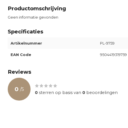
Productomschrijving
Geen informatie gevonden
Specificaties
Artikelnummer
PL-9759
EAN Code
9504419319759
Reviews
0
/
5
0
sterren op basis van
0
beoordelingen