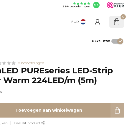
9.4
384
beoordelingen
0
EUR
€
Excl. btw
0 beoordelingen
LED PUREseries LED-Strip
r Warm 224LED/m (5m)
tw
Toevoegen aan winkelwagen
ijken
Deel dit product