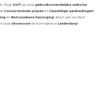
ak: Shop
24/7
op onze
gebruiksvriendelijke website
!
nze
Concurrerende prijzen
en
Geweldige aanbiedingen
!
ding
en
Betrouwbare bezorging
, direct aan uw deur!
an onze
Showroom
en kom kijken in
Leiderdorp
!