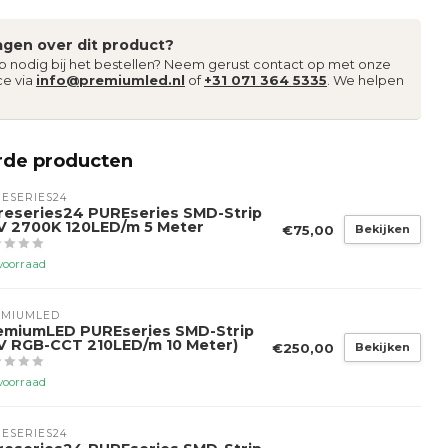
agen over dit product?
lp nodig bij het bestellen? Neem gerust contact op met onze
ce via
info@premiumled.nl
of
+31 071 364 5335
. We helpen
rde producten
ESERIES24
reseries24 PUREseries SMD-Strip
V 2700K 120LED/m 5 Meter
€75,00
Bekijken
voorraad
EMIUMLED
emiumLED PUREseries SMD-Strip
V RGB-CCT 210LED/m 10 Meter)
€250,00
Bekijken
voorraad
ESERIES24