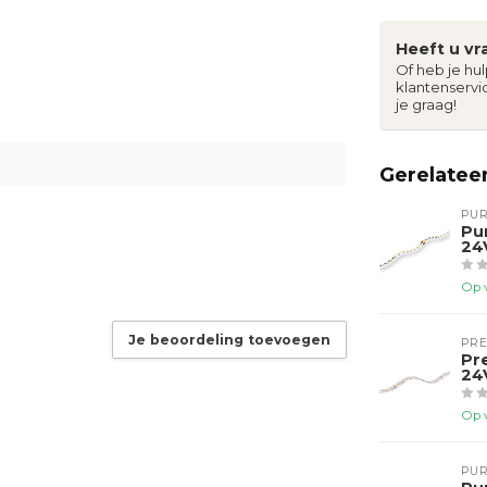
Heeft u vr
Of heb je hu
klantenservi
je graag!
Gerelatee
PUR
Pu
24
Op 
Je beoordeling toevoegen
PR
Pr
24
Op 
PUR