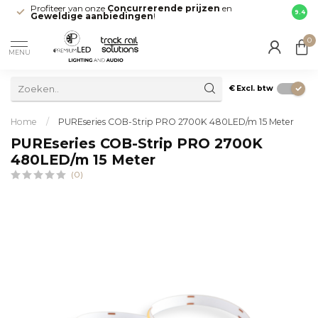
Profiteer van onze
Concurrerende prijzen
en
Snell
9.4
Geweldige aanbiedingen
!
direct
0
MENU
€
Excl. btw
Home
/
PUREseries COB-Strip PRO 2700K 480LED/m 15 Meter
PUREseries COB-Strip PRO 2700K
480LED/m 15 Meter
(0)