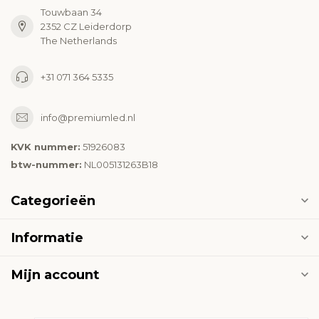
Touwbaan 34
2352 CZ Leiderdorp
The Netherlands
+31 071 364 5335
info@premiumled.nl
KVK nummer:
51926083
btw-nummer:
NL005131263B18
Categorieën
Informatie
Mijn account