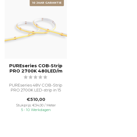
10 JAAR GARANTIE
PUREseries COB-Strip
PRO 2700K 480LED/m
PUREseries 48V COB-Strip
PRO 2700K LED-strip in 15
meter heeft 480 LEDs/m,
€510,00
een C...
Stukprijs: €34,00 / Meter
5 - 10 Werkdagen