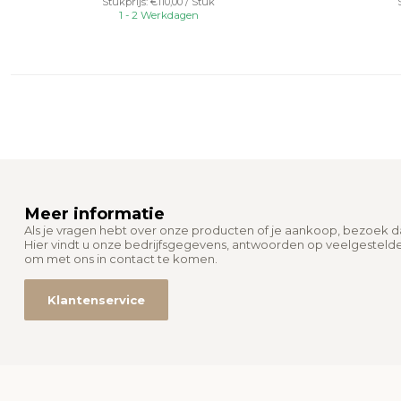
Stukprijs: €110,00 / Stuk
1 - 2 Werkdagen
Meer informatie
Als je vragen hebt over onze producten of je aankoop, bezoek 
Hier vindt u onze bedrijfsgegevens, antwoorden op veelgesteld
om met ons in contact te komen.
Klantenservice