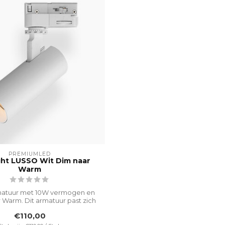
PREMIUMLED
ght LUSSO Wit Dim naar
Warm
matuur met 10W vermogen en
 Warm. Dit armatuur past zich
aan...
€110,00