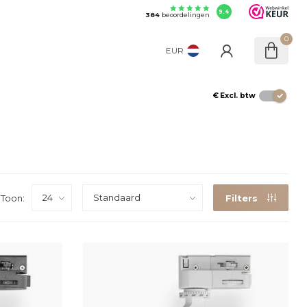
9.4
384
beoordelingen
0
EUR
€
Excl. btw
Toon:
Filters