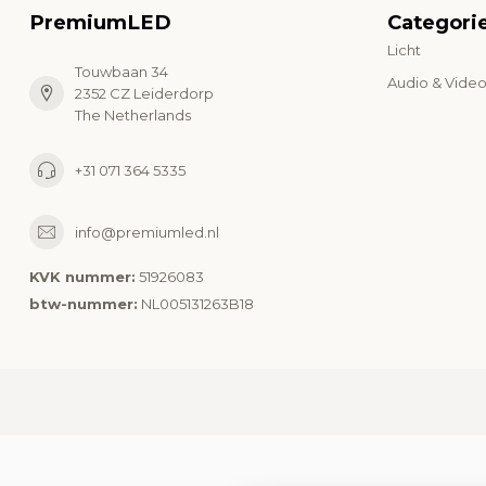
PremiumLED
Categori
Licht
Touwbaan 34
Audio & Vide
2352 CZ Leiderdorp
The Netherlands
+31 071 364 5335
info@premiumled.nl
KVK nummer:
51926083
btw-nummer:
NL005131263B18