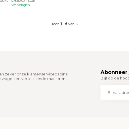
Stukprijs: €110,00 / Stuk
1 - 2 Werkdagen
Toon
1
-
6
van 6
Abonneer 
dan zeker onze klantenservicepagina.
Blijf op de hoo
e vragen en verschillende manieren