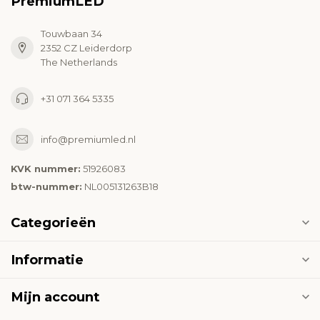
PremiumLED
Touwbaan 34
2352 CZ Leiderdorp
The Netherlands
+31 071 364 5335
info@premiumled.nl
KVK nummer:
51926083
btw-nummer:
NL005131263B18
Categorieën
Informatie
Mijn account