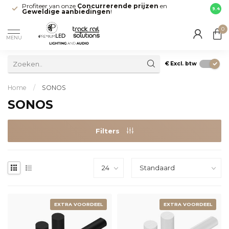
Profiteer van onze
Concurrerende prijzen
en
Snell
9.4
Geweldige aanbiedingen
!
direct
0
MENU
€
Excl. btw
Home
/
SONOS
SONOS
Filters
EXTRA VOORDEEL
EXTRA VOORDEEL