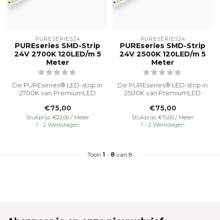
PURESERIES24
PURESERIES24
PUREseries SMD-Strip
PUREseries SMD-Strip
24V 2700K 120LED/m 5
24V 2500K 120LED/m 5
Meter
Meter
De PUREseries® LED-strip in
De PUREseries® LED-strip in
2700K van PremiumLED
2500K van PremiumLED
biedt warm wit licht met
geeft extra warm wit licht,
€75,00
€75,00
een ge...
per...
Stukprijs: €22,00 / Meter
Stukprijs: €15,00 / Meter
1 - 2 Werkdagen
1 - 2 Werkdagen
Toon
1
-
8
van 8