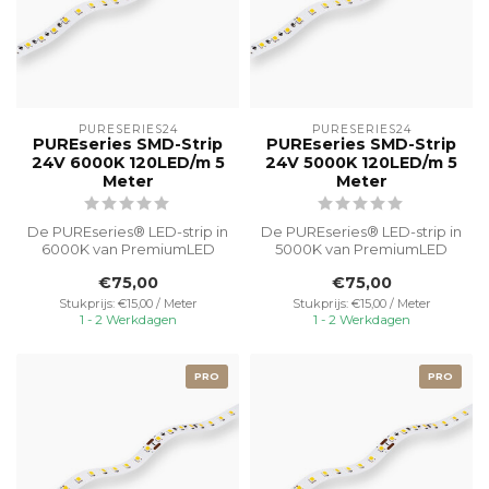
PURESERIES24
PURESERIES24
PUREseries SMD-Strip
PUREseries SMD-Strip
24V 6000K 120LED/m 5
24V 5000K 120LED/m 5
Meter
Meter
De PUREseries® LED-strip in
De PUREseries® LED-strip in
6000K van PremiumLED
5000K van PremiumLED
geeft daglichtachtig licht.
biedt koel wit licht met
€75,00
€75,00
Ide...
hoge h...
Stukprijs: €15,00 / Meter
Stukprijs: €15,00 / Meter
1 - 2 Werkdagen
1 - 2 Werkdagen
PRO
PRO