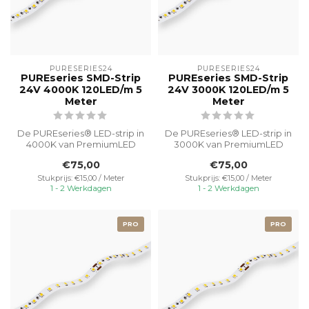
PURESERIES24
PURESERIES24
PUREseries SMD-Strip
PUREseries SMD-Strip
24V 4000K 120LED/m 5
24V 3000K 120LED/m 5
Meter
Meter
De PUREseries® LED-strip in
De PUREseries® LED-strip in
4000K van PremiumLED
3000K van PremiumLED
geeft neutraal wit licht,
straalt warm wit licht uit met
€75,00
€75,00
ideaa...
...
Stukprijs: €15,00 / Meter
Stukprijs: €15,00 / Meter
1 - 2 Werkdagen
1 - 2 Werkdagen
PRO
PRO