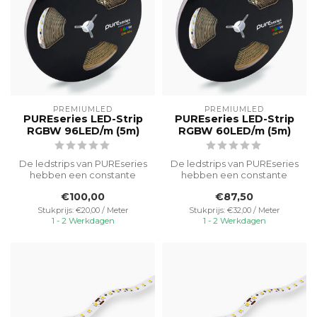
PREMIUMLED
PREMIUMLED
PUREseries LED-Strip
PUREseries LED-Strip
RGBW 96LED/m (5m)
RGBW 60LED/m (5m)
De ledstrips van PUREseries
De ledstrips van PUREseries
hebben een constante
hebben een constante
lichtopbrengst, minimale
lichtopbrengst, minimale
€100,00
€87,50
spanni...
spanni...
Stukprijs: €20,00 / Meter
Stukprijs: €32,00 / Meter
1 - 2 Werkdagen
1 - 2 Werkdagen