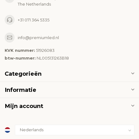
The Netherlands
+31 071 364 5335
info@premiumled.nl
KVK nummer:
51926083
btw-nummer:
NL005131263B18
Categorieën
Informatie
Mijn account