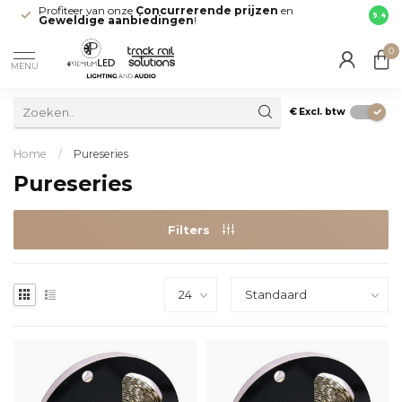
Profiteer van onze
Concurrerende prijzen
en
Snell
9.4
Geweldige aanbiedingen
!
direct
0
MENU
€
Excl. btw
Home
/
Pureseries
Pureseries
Filters