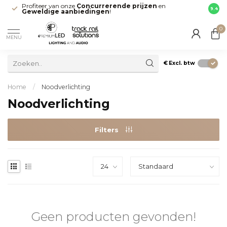
Profiteer van onze
Concurrerende prijzen
en
Snell
9.4
Geweldige aanbiedingen
!
direct
0
MENU
€
Excl. btw
Home
/
Noodverlichting
Noodverlichting
Filters
Geen producten gevonden!