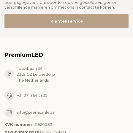
bedrijfsgegevens, antwoorden op veelgestelde vragen en
verschillende manieren om met ons in contact te komen.
Klantenservice
PremiumLED
Touwbaan 34
2352 CZ Leiderdorp
The Netherlands
+31 071 364 5335
info@premiumled.nl
KVK nummer:
51926083
btw-nummer:
NL005131263B18