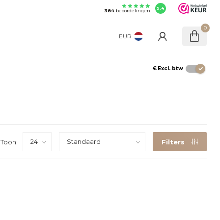
9.4
384
beoordelingen
0
EUR
€
Excl. btw
Toon:
Filters