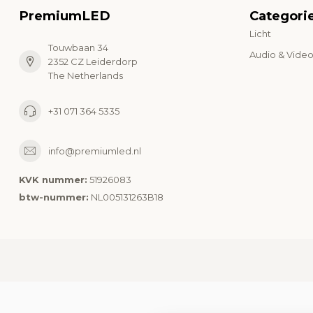
PremiumLED
Categori
Licht
Touwbaan 34
Audio & Vide
2352 CZ Leiderdorp
The Netherlands
+31 071 364 5335
info@premiumled.nl
KVK nummer:
51926083
btw-nummer:
NL005131263B18