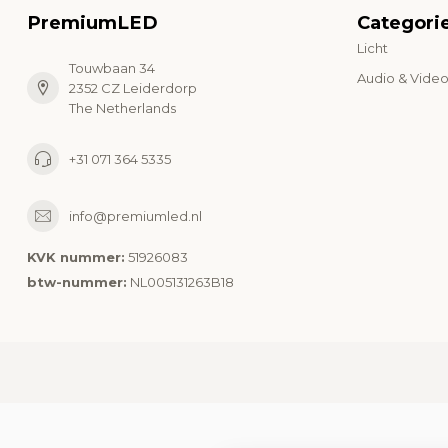
PremiumLED
Categori
Licht
Touwbaan 34
Audio & Vide
2352 CZ Leiderdorp
The Netherlands
+31 071 364 5335
info@premiumled.nl
KVK nummer:
51926083
btw-nummer:
NL005131263B18