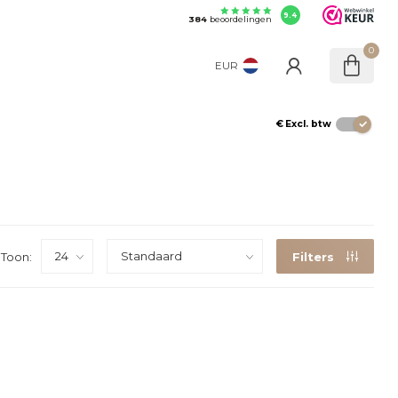
9.4
384
beoordelingen
0
EUR
€
Excl. btw
Toon:
Filters