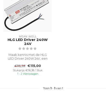
MEAN WELL
HLG LED Driver 240W
24V
Maak kennis met de HLG
LED Driver 240W 24V, een
waterproef en efficiënte
€115,00
€116,38
stroomo...
Stukprijs: €116,38 / Stuk
1 - 2 Werkdagen
Toon
1
-
1
van 1