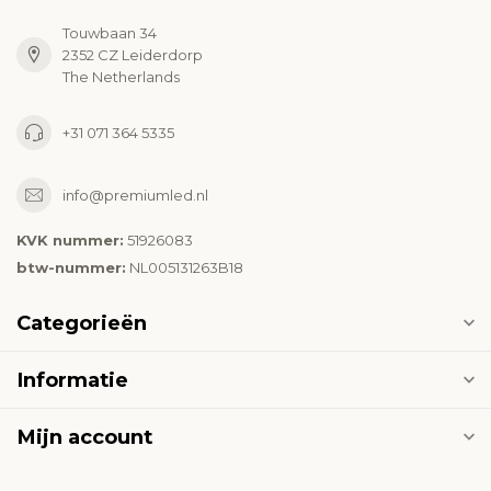
Touwbaan 34
2352 CZ Leiderdorp
The Netherlands
+31 071 364 5335
info@premiumled.nl
KVK nummer:
51926083
btw-nummer:
NL005131263B18
Categorieën
Informatie
Mijn account