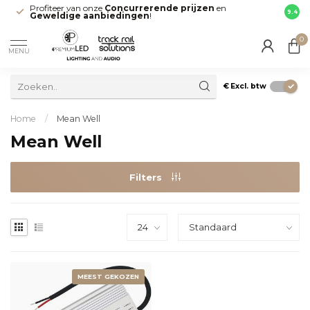
Profiteer van onze
Concurrerende prijzen
en
Snell
9.4
Geweldige aanbiedingen
!
direct
0
MENU
€
Excl. btw
Home
/
Mean Well
Mean Well
Filters
MEEST GEKOZEN