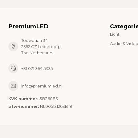
PremiumLED
Categori
Licht
Touwbaan 34
Audio & Vide
2352 CZ Leiderdorp
The Netherlands
+31 071 364 5335
info@premiumled.nl
KVK nummer:
51926083
btw-nummer:
NL005131263B18