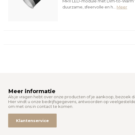
MR11 LED-module met Dim-to-Warm tec
duurzame, sfeervolle en h...
Meer
Meer informatie
Als je vragen hebt over onze producten of je aankoop, bezoek 
Hier vindt u onze bedrijfsgegevens, antwoorden op veelgesteld
om met ons in contact te komen.
Klantenservice