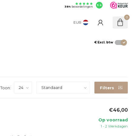
9.4
384
beoordelingen
0
EUR
€
Excl. btw
Toon:
Filters
€46,00
Op voorraad
1 - 2 Werkdagen