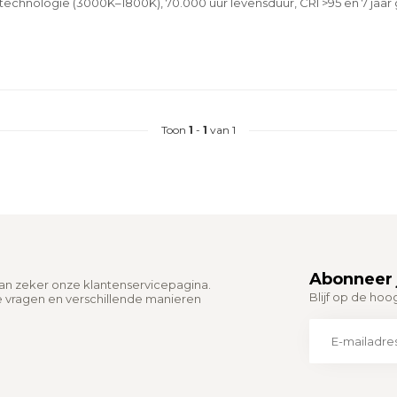
hnologie (3000K–1800K), 70.000 uur levensduur, CRI >95 en 7 jaar g
Toon
1
-
1
van 1
Abonneer 
dan zeker onze klantenservicepagina.
Blijf op de hoo
e vragen en verschillende manieren