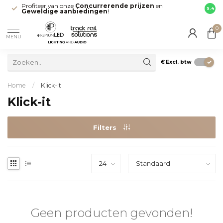
Profiteer van onze
Concurrerende prijzen
en
Snell
9.4
Geweldige aanbiedingen
!
direct
0
MENU
€
Excl. btw
Home
/
Klick-it
Klick-it
Filters
Geen producten gevonden!