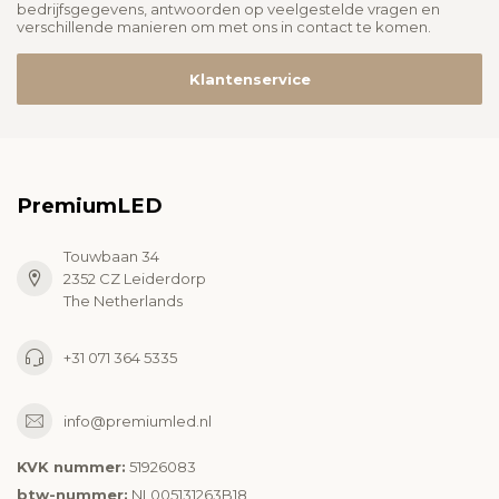
bedrijfsgegevens, antwoorden op veelgestelde vragen en
verschillende manieren om met ons in contact te komen.
Klantenservice
PremiumLED
Touwbaan 34
2352 CZ Leiderdorp
The Netherlands
+31 071 364 5335
info@premiumled.nl
KVK nummer:
51926083
btw-nummer:
NL005131263B18