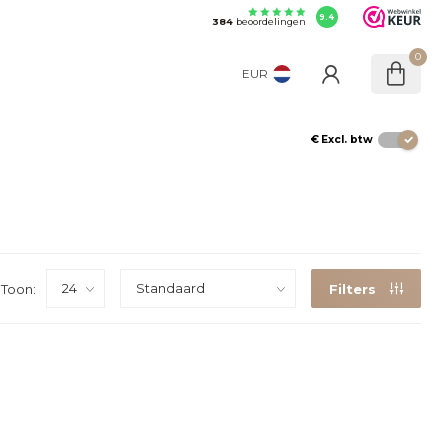
9.4
384
beoordelingen
0
EUR
€
Excl. btw
Toon:
Filters