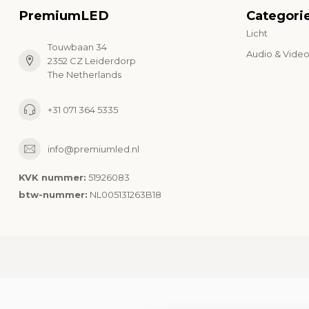
PremiumLED
Categori
Licht
Touwbaan 34
Audio & Vide
2352 CZ Leiderdorp
The Netherlands
+31 071 364 5335
info@premiumled.nl
KVK nummer:
51926083
btw-nummer:
NL005131263B18