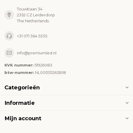
Touwbaan 34
2352 CZ Leiderdorp
The Netherlands
+31 071 364 5335
info@premiumled.nl
KVK nummer:
51926083
btw-nummer:
NL005131263B18
Categorieën
Informatie
Mijn account