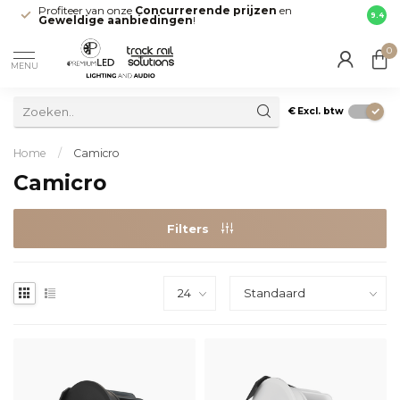
Profiteer van onze
Concurrerende prijzen
en
Snell
9.4
Geweldige aanbiedingen
!
direct
0
MENU
€
Excl. btw
Home
/
Camicro
Camicro
Filters