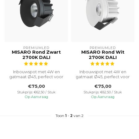
PREMIUMLED
PREMIUMLED
MISARO Rond Zwart
MISARO Rond Wit
2700K DALI
2700K DALI
Inbouwspot met 4W en
Inbouwspot met 4W en
gatmaat Ø45, perfect voor
gatmaat Ø45, perfect voor
gebruik in kasten vanwege
gebruik in kasten vanwege
€75,00
€75,00
zijn co...
zijn co...
Stukprijs: €62,50 / Stuk
Stukprijs: €62,50 / Stuk
Op Aanvraag
Op Aanvraag
Toon
1
-
2
van 2