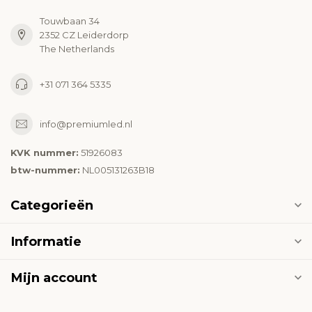
Touwbaan 34
2352 CZ Leiderdorp
The Netherlands
+31 071 364 5335
info@premiumled.nl
KVK nummer:
51926083
btw-nummer:
NL005131263B18
Categorieën
Informatie
Mijn account