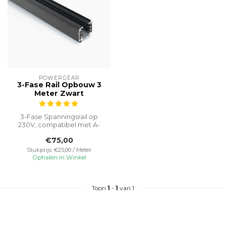
POWERGEAR
3-Fase Rail Opbouw 3
Meter Zwart
3-Fase Spanningsrail op
230V, compatibel met A-
merk armaturen.
€75,00
Vereenvoudigt ins...
Stukprijs: €25,00 / Meter
Ophalen in Winkel
Toon
1
-
1
van 1