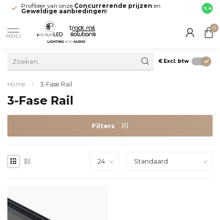
Profiteer van onze
Concurrerende prijzen
en
Snell
9.4
Geweldige aanbiedingen
!
direct
0
MENU
€
Excl. btw
Home
/
3-Fase Rail
3-Fase Rail
Filters