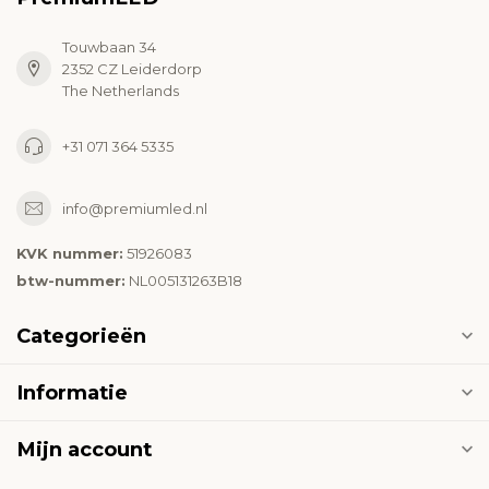
Touwbaan 34
2352 CZ Leiderdorp
The Netherlands
+31 071 364 5335
info@premiumled.nl
KVK nummer:
51926083
btw-nummer:
NL005131263B18
Categorieën
Informatie
Mijn account