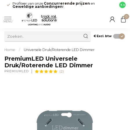
Profiteer van onze
Concurrerende prijzen
en
Snell
9.4
Geweldige aanbiedingen
!
direct
0
MENU
€
Excl. btw
Home
/
Universele Druk/Roterende LED Dimmer
PremiumLED Universele
Druk/Roterende LED Dimmer
PREMIUMLED
(2)