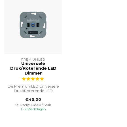
PREMIUMLED
Universele
Druk/Roterende LED
Dimmer
De PremiumLED Universele
Druk/Roterende LED
Dimmer is ontworpen voor
€45,00
fase afsnij...
Stukprijs: €45,00 / Stuk
1 - 2 Werkdagen