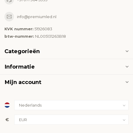
info@premiumled.nl
KVK nummer:
51926083
btw-nummer:
NL005131263B18
Categorieën
Informatie
Mijn account
€