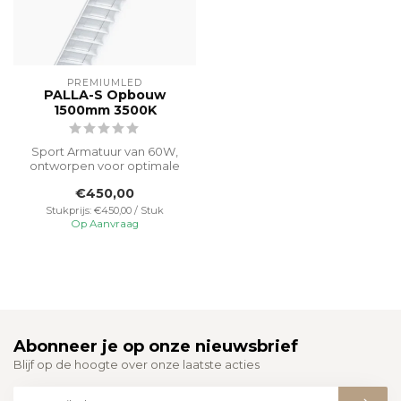
PREMIUMLED
PALLA-S Opbouw
1500mm 3500K
Sport Armatuur van 60W,
ontworpen voor optimale
verlichting op Padel-,
€450,00
Tennis- e...
Stukprijs: €450,00 / Stuk
Op Aanvraag
Abonneer je op onze nieuwsbrief
Blijf op de hoogte over onze laatste acties