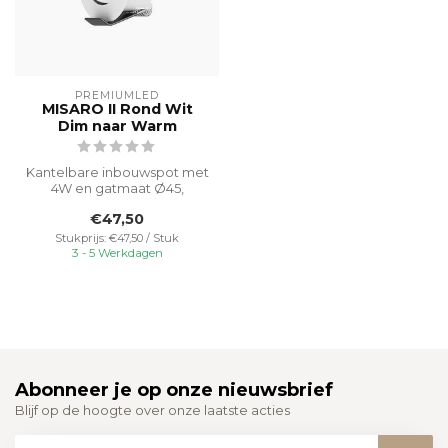
PREMIUMLED
MISARO II Rond Wit
Dim naar Warm
Kantelbare inbouwspot met
4W en gatmaat Ø45,
perfect voor gebruik in
€47,50
kasten vanw...
Stukprijs: €47,50 / Stuk
3 - 5 Werkdagen
Abonneer je op onze nieuwsbrief
Blijf op de hoogte over onze laatste acties