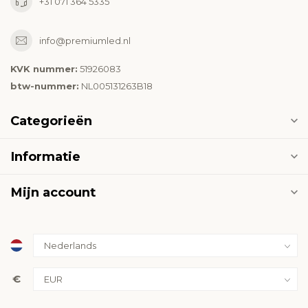
+31 071 364 5335
info@premiumled.nl
KVK nummer:
51926083
btw-nummer:
NL005131263B18
Categorieën
Informatie
Mijn account
€