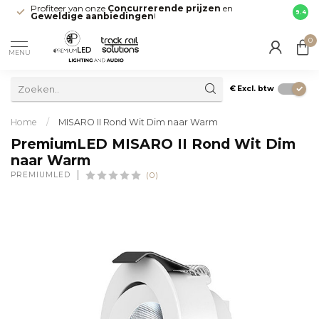
Profiteer van onze
Concurrerende prijzen
en
Snell
9.4
Geweldige aanbiedingen
!
direct
0
MENU
€
Excl. btw
Home
/
MISARO II Rond Wit Dim naar Warm
PremiumLED MISARO II Rond Wit Dim
naar Warm
PREMIUMLED
(0)