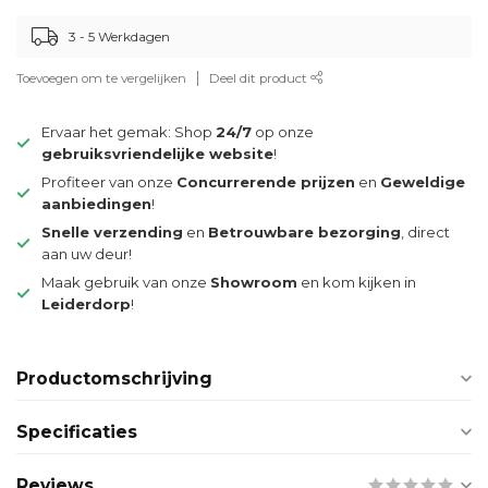
3 - 5 Werkdagen
Toevoegen om te vergelijken
Deel dit product
Ervaar het gemak: Shop
24/7
op onze
gebruiksvriendelijke website
!
Profiteer van onze
Concurrerende prijzen
en
Geweldige
aanbiedingen
!
Snelle verzending
en
Betrouwbare bezorging
, direct
aan uw deur!
Maak gebruik van onze
Showroom
en kom kijken in
Leiderdorp
!
Productomschrijving
Specificaties
Reviews