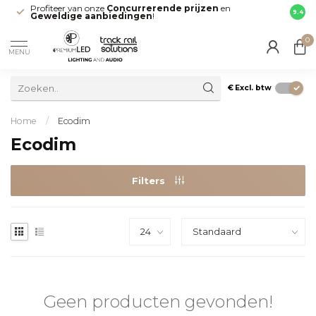
Profiteer van onze
Concurrerende prijzen
en
Snell
9.4
Geweldige aanbiedingen
!
direct
0
MENU
€
Excl. btw
Home
/
Ecodim
Ecodim
Filters
Geen producten gevonden!