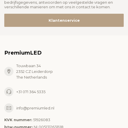
bedrijfsgegevens, antwoorden op veelgestelde vragen en
verschillende manieren om met ons in contact te komen.
Klantenservice
PremiumLED
Touwbaan 34
2352 CZ Leiderdorp
The Netherlands
+31 071 364 5335
info@premiumled.nl
KVK nummer:
51926083
btw-nummer:
NL005131263B18