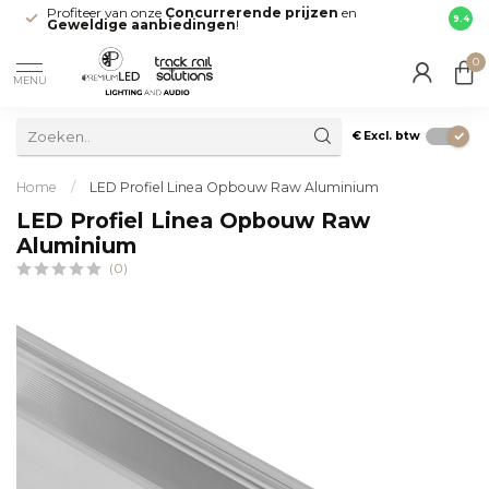
Profiteer van onze
Concurrerende prijzen
en
Snell
9.4
Geweldige aanbiedingen
!
direct
0
MENU
€
Excl. btw
Home
/
LED Profiel Linea Opbouw Raw Aluminium
LED Profiel Linea Opbouw Raw
Aluminium
(0)