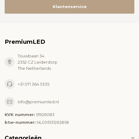
Klantenservice
PremiumLED
Touwbaan 34
2352 CZ Leiderdorp
The Netherlands
+31 071 364 5335
info@premiumled.nl
KVK nummer:
51926083
btw-nummer:
NL005131263B18
Categorieën