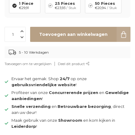
1 Piece
25 Pieces
50 Pieces
€29,91
€23,93
/ Stuk
€20,94
/ Stuk
Toevoegen aan winkelwagen
5 - 10 Werkdagen
Toevoegen om te vergelijken
Deel dit product
Ervaar het gemak: Shop
24/7
op onze
gebruiksvriendelijke website
!
Profiteer van onze
Concurrerende prijzen
en
Geweldige
aanbiedingen
!
Snelle verzending
en
Betrouwbare bezorging
, direct
aan uw deur!
Maak gebruik van onze
Showroom
en kom kijken in
Leiderdorp
!