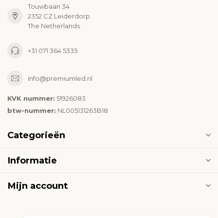
Touwbaan 34
2352 CZ Leiderdorp
The Netherlands
+31 071 364 5335
info@premiumled.nl
KVK nummer:
51926083
btw-nummer:
NL005131263B18
Categorieën
Informatie
Mijn account