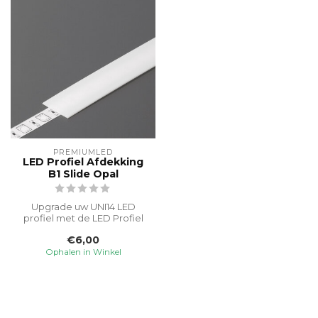
PREMIUMLED
LED Profiel Afdekking
B1 Slide Opal
Upgrade uw UNI14 LED
profiel met de LED Profiel
Afdekking C3 Slide Opal.
€6,00
Deze op...
Ophalen in Winkel