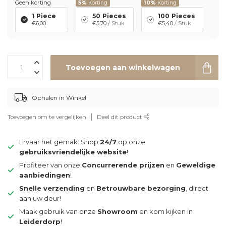
Geen korting
5%
Korting
10%
Korting
1 Piece
50 Pieces
100 Pieces
€6,00
€5,70
/ Stuk
€5,40
/ Stuk
Toevoegen aan winkelwagen
Ophalen in Winkel
Toevoegen om te vergelijken
Deel dit product
Ervaar het gemak: Shop
24/7
op onze
gebruiksvriendelijke website
!
Profiteer van onze
Concurrerende prijzen
en
Geweldige
aanbiedingen
!
Snelle verzending
en
Betrouwbare bezorging
, direct
aan uw deur!
Maak gebruik van onze
Showroom
en kom kijken in
Leiderdorp
!