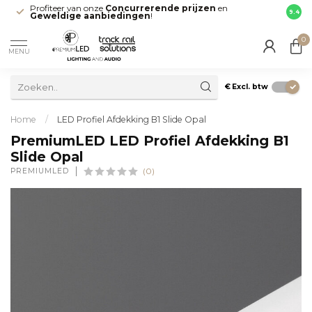
Profiteer van onze
Concurrerende prijzen
en
Snell
9.4
Geweldige aanbiedingen
!
direct
0
MENU
€
Excl. btw
Home
/
LED Profiel Afdekking B1 Slide Opal
PremiumLED LED Profiel Afdekking B1
Slide Opal
PREMIUMLED
(0)