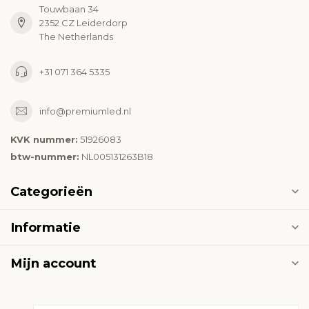
Touwbaan 34
2352 CZ Leiderdorp
The Netherlands
+31 071 364 5335
info@premiumled.nl
KVK nummer:
51926083
btw-nummer:
NL005131263B18
Categorieën
Informatie
Mijn account