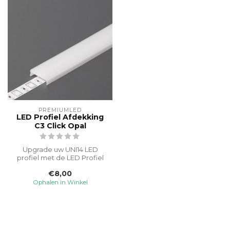
PREMIUMLED
LED Profiel Afdekking
C3 Click Opal
Upgrade uw UNI14 LED
profiel met de LED Profiel
Afdekking C3 Click Opal.
€8,00
Deze op...
Ophalen in Winkel