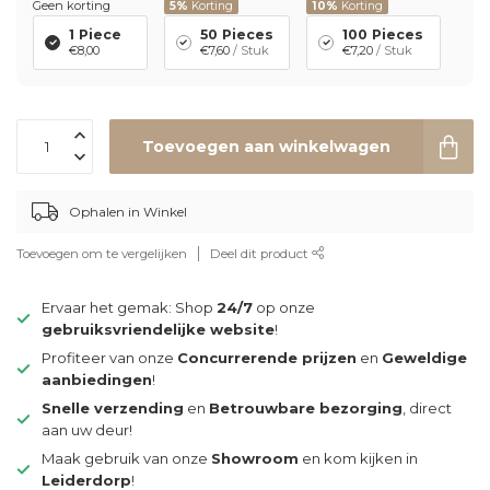
Geen korting
5%
Korting
10%
Korting
1 Piece
50 Pieces
100 Pieces
€8,00
€7,60
/ Stuk
€7,20
/ Stuk
Toevoegen aan winkelwagen
Ophalen in Winkel
Toevoegen om te vergelijken
Deel dit product
Ervaar het gemak: Shop
24/7
op onze
gebruiksvriendelijke website
!
Profiteer van onze
Concurrerende prijzen
en
Geweldige
aanbiedingen
!
Snelle verzending
en
Betrouwbare bezorging
, direct
aan uw deur!
Maak gebruik van onze
Showroom
en kom kijken in
Leiderdorp
!