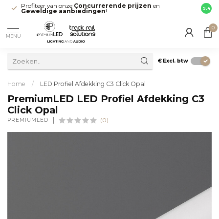
Profiteer van onze
Concurrerende prijzen
en
Snell
9.4
Geweldige aanbiedingen
!
direct
0
MENU
€
Excl. btw
Home
/
LED Profiel Afdekking C3 Click Opal
PremiumLED LED Profiel Afdekking C3
Click Opal
PREMIUMLED
(0)