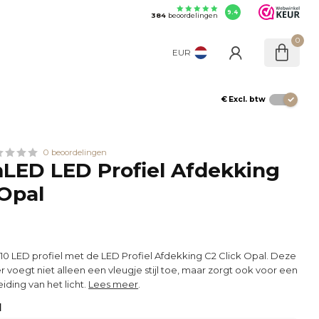
9.4
384
beoordelingen
0
EUR
€
Excl. btw
0 beoordelingen
LED LED Profiel Afdekking
 Opal
 LED profiel met de LED Profiel Afdekking C2 Click Opal. Deze
er voegt niet alleen een vleugje stijl toe, maar zorgt ook voor een
iding van het licht.
Lees meer
.
l