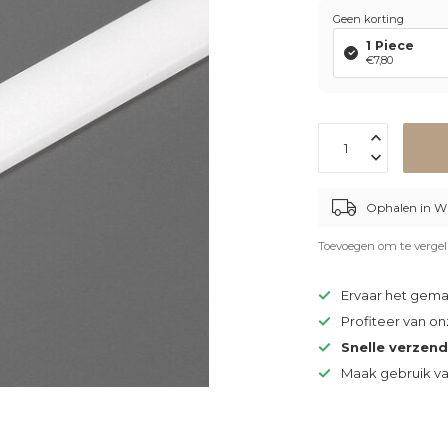
Geen korting
1 Piece
€7,80
Ophalen in W
Toevoegen om te vergel
Ervaar het gem
Profiteer van o
Snelle verzen
Maak gebruik v