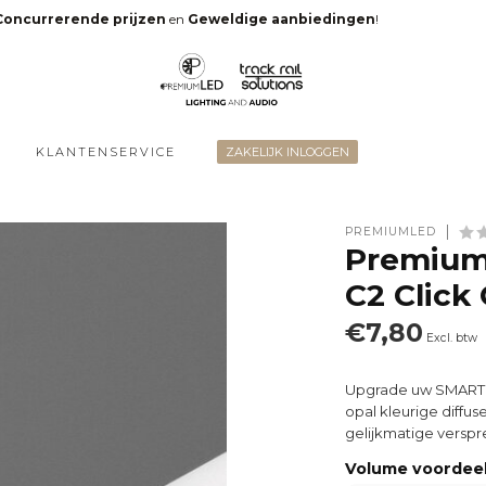
Concurrerende prijzen
en
Geweldige aanbiedingen
!
KLANTENSERVICE
ZAKELIJK INLOGGEN
PREMIUMLED
Premium
C2 Click
€7,80
Excl. btw
Upgrade uw SMART10
opal kleurige diffus
gelijkmatige verspre
Volume voordee