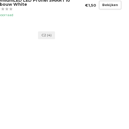
emiumLED LED Profiel SMART10
bouw White
€1,50
Bekijken
voorraad
C2
(4)