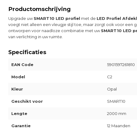
Productomschrijving
Upgrade uw
SMART10 LED profiel
met de
LED Profiel Afdek
voegt niet alleen een vleugje stijl toe, maar zorgt ook voor een g
ontworpen voor naadloze combinatie met uw
SMART10 LED pr
van verlichting in uw ruimte.
Specificaties
EAN Code
5901597261810
Model
C2
Kleur
Opal
Geschikt voor
SMART10
Lengte
2000 mm
Garantie
12 Maanden