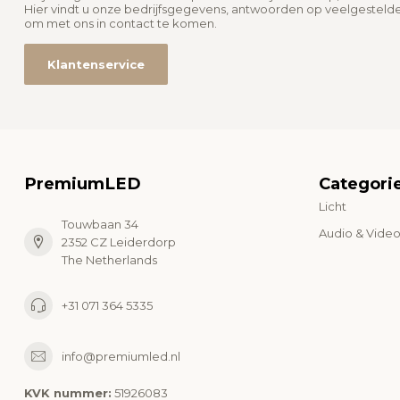
Hier vindt u onze bedrijfsgegevens, antwoorden op veelgesteld
om met ons in contact te komen.
Klantenservice
PremiumLED
Categori
Licht
Touwbaan 34
Audio & Vide
2352 CZ Leiderdorp
The Netherlands
+31 071 364 5335
info@premiumled.nl
KVK nummer:
51926083