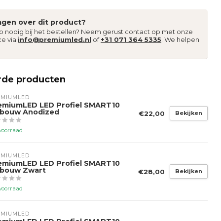
agen over dit product?
lp nodig bij het bestellen? Neem gerust contact op met onze
ce via
info@premiumled.nl
of
+31 071 364 5335
. We helpen
rde producten
EMIUMLED
emiumLED LED Profiel SMART10
bouw Anodized
€22,00
Bekijken
voorraad
EMIUMLED
emiumLED LED Profiel SMART10
bouw Zwart
€28,00
Bekijken
voorraad
EMIUMLED