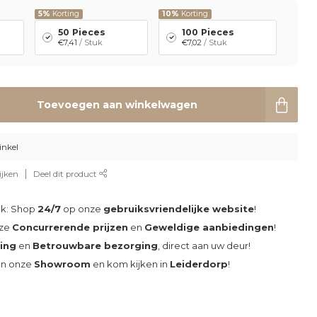
5%
Korting
10%
Korting
50 Pieces
100 Pieces
€7,41
/ Stuk
€7,02
/ Stuk
Toevoegen aan winkelwagen
inkel
ijken
Deel dit product
ak: Shop
24/7
op onze
gebruiksvriendelijke website
!
nze
Concurrerende prijzen
en
Geweldige aanbiedingen
!
ding
en
Betrouwbare bezorging
, direct aan uw deur!
an onze
Showroom
en kom kijken in
Leiderdorp
!