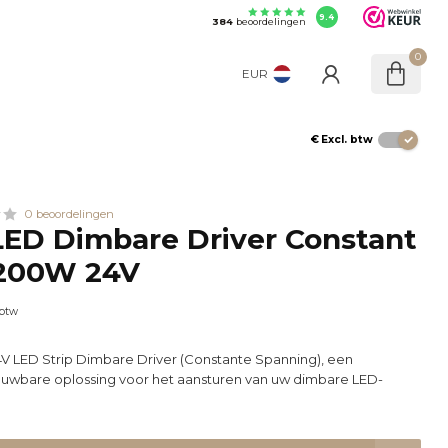
9.4
384
beoordelingen
0
EUR
€
Excl. btw
0 beoordelingen
ED Dimbare Driver Constant
 200W 24V
 btw
 LED Strip Dimbare Driver (Constante Spanning), een
rouwbare oplossing voor het aansturen van uw dimbare LED-