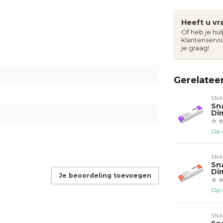
Heeft u vr
Of heb je hu
klantenservi
je graag!
Gerelatee
SNA
Sn
Di
Op 
SNA
Sn
Di
Je beoordeling toevoegen
Op 
SNA