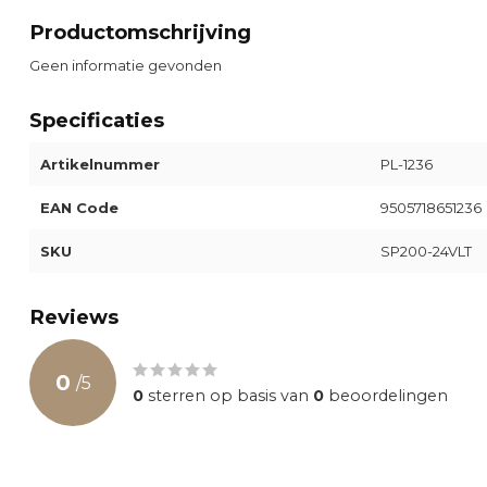
Productomschrijving
Geen informatie gevonden
Specificaties
Artikelnummer
PL-1236
EAN Code
9505718651236
SKU
SP200-24VLT
Reviews
0
/
5
0
sterren op basis van
0
beoordelingen