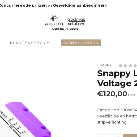
Concurrerende prijzen
en
Geweldige aanbiedingen
!
KLANTENSERVICE
ZAKELIJK INLOGGEN
SNAPPY
Snappy L
Voltage
€120,00
Excl.
Ontdek de 200W 24V
veelzijdige en bet
stripverlichting.