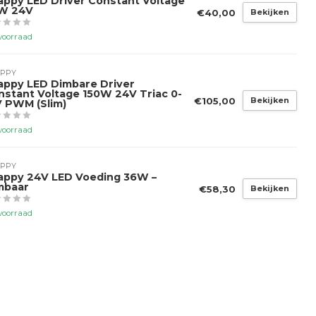
appy LED Driver Constant Voltage
W 24V
€40,00
Bekijken
voorraad
PPY
appy LED Dimbare Driver
nstant Voltage 150W 24V Triac 0-
€105,00
Bekijken
V PWM (Slim)
voorraad
PPY
appy 24V LED Voeding 36W –
mbaar
€58,30
Bekijken
voorraad