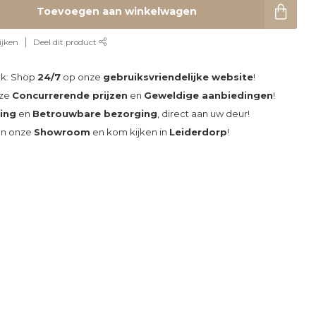
Toevoegen aan winkelwagen
ijken
Deel dit product
ak: Shop
24/7
op onze
gebruiksvriendelijke website
!
nze
Concurrerende prijzen
en
Geweldige aanbiedingen
!
ding
en
Betrouwbare bezorging
, direct aan uw deur!
an onze
Showroom
en kom kijken in
Leiderdorp
!