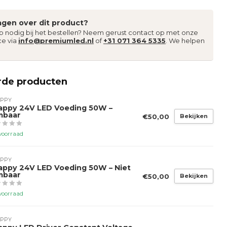
agen over dit product?
lp nodig bij het bestellen? Neem gerust contact op met onze
ce via
info@premiumled.nl
of
+31 071 364 5335
. We helpen
rde producten
PPY
appy 24V LED Voeding 50W –
mbaar
€50,00
Bekijken
voorraad
PPY
appy 24V LED Voeding 50W – Niet
mbaar
€50,00
Bekijken
voorraad
PPY