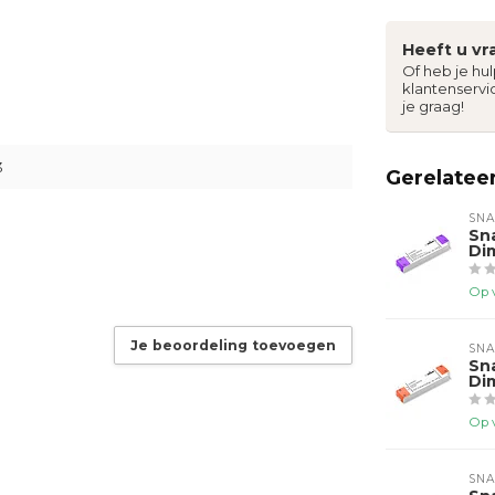
Heeft u vr
Of heb je hu
klantenservi
je graag!
3
Gerelatee
SNA
Sn
Di
Op 
Je beoordeling toevoegen
SNA
Sn
Di
Op 
SNA