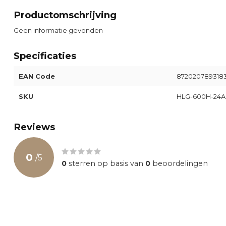
Productomschrijving
Geen informatie gevonden
Specificaties
EAN Code
872020789318
SKU
HLG-600H-24A
Reviews
0
/
5
0
sterren op basis van
0
beoordelingen