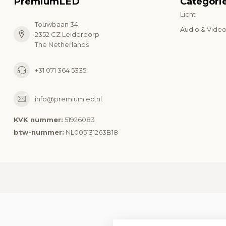
PremiumLED
Categori
Licht
Touwbaan 34
Audio & Vide
2352 CZ Leiderdorp
The Netherlands
+31 071 364 5335
info@premiumled.nl
KVK nummer:
51926083
btw-nummer:
NL005131263B18