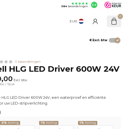
9.4
384
beoordelingen
0
EUR
€
Excl. btw
0 beoordelingen
ll HLG LED Driver 600W 24V
,00
Excl. btw
btw
/ Stuk
 HLG LED Driver 600W 24V, een waterproef en efficiënte
r uw LED-stripverlichting.
l
0%
Korting
1%
Korting
1%
Korting