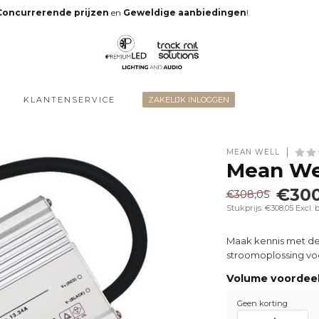
Concurrerende prijzen
en
Geweldige aanbiedingen
!
KLANTENSERVICE
ZAKELIJK INLOGGEN
MEAN WELL
Mean We
€300
€308,05
Stukprijs: €308,05
Excl. 
Maak kennis met de
stroomoplossing voo
Volume voordee
Geen korting