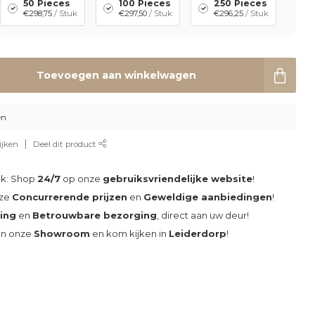
50 Pieces
100 Pieces
250 Pieces
€298,75
/ Stuk
€297,50
/ Stuk
€296,25
/ Stuk
Toevoegen aan winkelwagen
en
ijken
Deel dit product
ak: Shop
24/7
op onze
gebruiksvriendelijke website
!
nze
Concurrerende prijzen
en
Geweldige aanbiedingen
!
ding
en
Betrouwbare bezorging
, direct aan uw deur!
an onze
Showroom
en kom kijken in
Leiderdorp
!