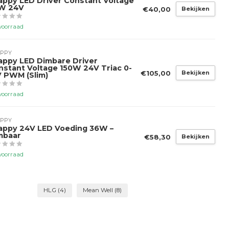
appy LED Driver Constant Voltage
W 24V
€40,00
Bekijken
voorraad
PPY
appy LED Dimbare Driver
nstant Voltage 150W 24V Triac 0-
€105,00
Bekijken
V PWM (Slim)
voorraad
PPY
appy 24V LED Voeding 36W –
mbaar
€58,30
Bekijken
voorraad
HLG
(4)
Mean Well
(8)