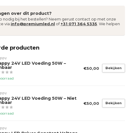
agen over dit product?
lp nodig bij het bestellen? Neem gerust contact op met onze
ce via
info@premiumled.nl
of
+31 071 364 5335
. We helpen
rde producten
PPY
appy 24V LED Voeding 50W –
mbaar
€50,00
Bekijken
voorraad
PPY
appy 24V LED Voeding 50W – Niet
mbaar
€50,00
Bekijken
voorraad
PPY