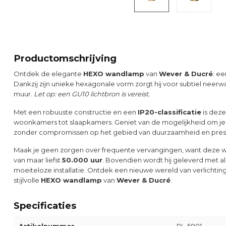
Productomschrijving
Ontdek de elegante
HEXO wandlamp
van
Wever & Ducré
: ee
Dankzij zijn unieke hexagonale vorm zorgt hij voor subtiel neerw
muur.
Let op: een GU10 lichtbron is vereist.
Met een robuuste constructie en een
IP20-classificatie
is deze
woonkamers tot slaapkamers. Geniet van de mogelijkheid om je ru
zonder compromissen op het gebied van duurzaamheid en prest
Maak je geen zorgen over frequente vervangingen, want deze
van maar liefst
50.000 uur
. Bovendien wordt hij geleverd met 
moeiteloze installatie. Ontdek een nieuwe wereld van verlicht
stijlvolle
HEXO wandlamp
van
Wever & Ducré
.
Specificaties