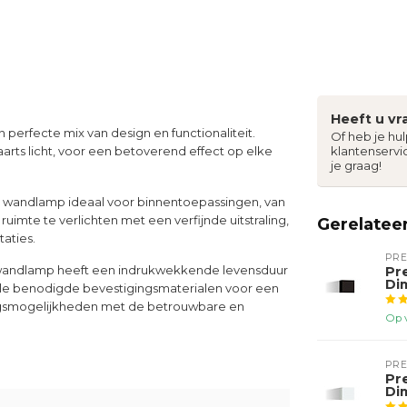
Heeft u vr
n perfecte mix van design en functionaliteit.
Of heb je hu
aarts licht, voor een betoverend effect op elke
klantenservi
je graag!
 wandlamp ideaal voor binnentoepassingen, van
imte te verlichten met een verfijnde uitstraling,
Gerelatee
aties.
PR
 wandlamp heeft een indrukwekkende levensduur
Pr
Di
alle benodigde bevestigingsmaterialen voor een
ingsmogelijkheden met de betrouwbare en
Op 
PR
Pr
Di