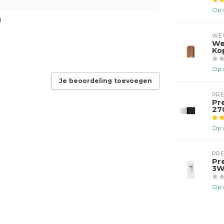
Op 
1
WE
We
Ko
Op 
Je beoordeling toevoegen
PR
Pr
27
Op 
PR
Pr
3W
Op 