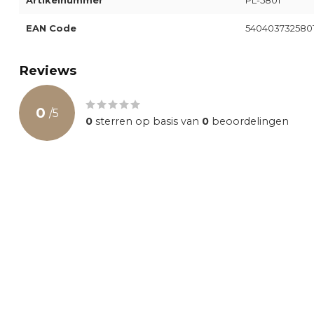
Artikelnummer
PL-5801
EAN Code
540403732580
Reviews
0
/
5
0
sterren op basis van
0
beoordelingen