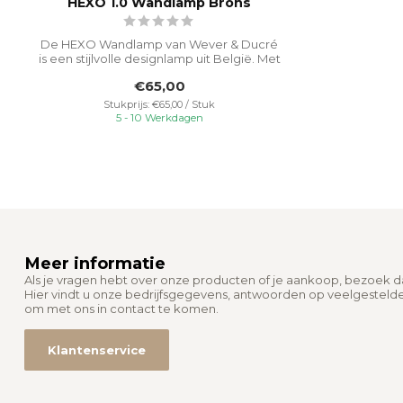
HEXO 1.0 Wandlamp Brons
De HEXO Wandlamp van Wever & Ducré
is een stijlvolle designlamp uit België. Met
...
€65,00
Stukprijs: €65,00 / Stuk
5 - 10 Werkdagen
Meer informatie
Als je vragen hebt over onze producten of je aankoop, bezoek 
Hier vindt u onze bedrijfsgegevens, antwoorden op veelgesteld
om met ons in contact te komen.
Klantenservice