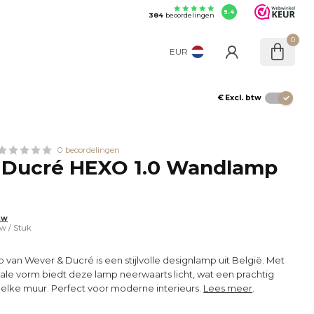
9.4
384
beoordelingen
0
EUR
€
Excl. btw
0 beoordelingen
 Ducré HEXO 1.0 Wandlamp
tw
tw
/ Stuk
n Wever & Ducré is een stijlvolle designlamp uit België. Met
ale vorm biedt deze lamp neerwaarts licht, wat een prachtig
p elke muur. Perfect voor moderne interieurs.
Lees meer
.