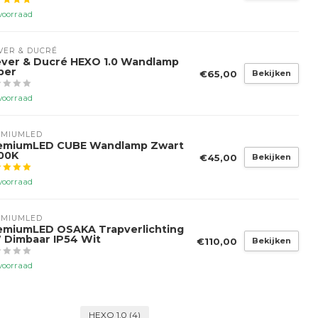
voorraad
VER & DUCRÉ
ver & Ducré HEXO 1.0 Wandlamp
per
€65,00
Bekijken
voorraad
EMIUMLED
emiumLED CUBE Wandlamp Zwart
00K
€45,00
Bekijken
voorraad
EMIUMLED
emiumLED OSAKA Trapverlichting
 Dimbaar IP54 Wit
€110,00
Bekijken
voorraad
HEXO 1.0
(4)