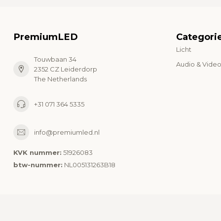
PremiumLED
Categori
Licht
Touwbaan 34
Audio & Vide
2352 CZ Leiderdorp
The Netherlands
+31 071 364 5335
info@premiumled.nl
KVK nummer:
51926083
btw-nummer:
NL005131263B18