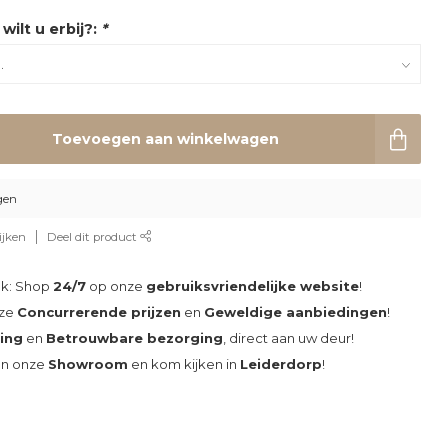
wilt u erbij?:
*
Toevoegen aan winkelwagen
gen
ijken
Deel dit product
ak: Shop
24/7
op onze
gebruiksvriendelijke website
!
nze
Concurrerende prijzen
en
Geweldige aanbiedingen
!
ding
en
Betrouwbare bezorging
, direct aan uw deur!
an onze
Showroom
en kom kijken in
Leiderdorp
!