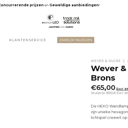
Concurrerende prijzen
en
Geweldige aanbiedingen
!
KLANTENSERVICE
ZAKELIJK INLOGGEN
WEVER & DUCRÉ
Wever &
Brons
€65,00
Excl. b
Stukprijs: €65,00
Excl. b
De HEXO Wandlamp va
zijn unieke hexagon
lichtspel creëert o