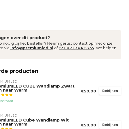
agen over dit product?
lp nodig bij het bestellen? Neem gerust contact op met onze
ce via
info@premiumled.nl
of
+31 071 364 5335
. We helpen
rde producten
EMIUMLED
emiumLED CUBE Wandlamp Zwart
m naar Warm
€50,00
Bekijken
voorraad
EMIUMLED
emiumLED Cube Wandlamp Wit
m naar Warm
€50,00
Bekijken