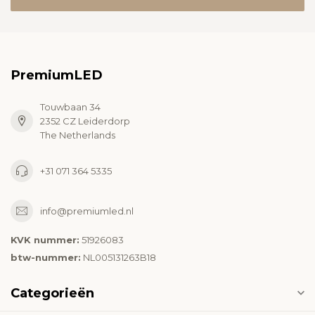
PremiumLED
Touwbaan 34
2352 CZ Leiderdorp
The Netherlands
+31 071 364 5335
info@premiumled.nl
KVK nummer:
51926083
btw-nummer:
NL005131263B18
Categorieën