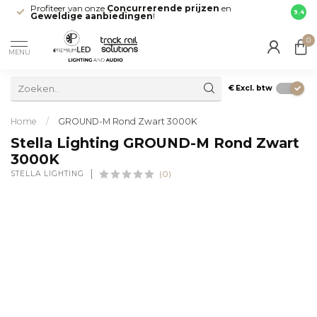
Profiteer van onze
Concurrerende prijzen
en
Snell
9.4
Geweldige aanbiedingen
!
direct
0
MENU
€
Excl. btw
Home
/
GROUND-M Rond Zwart 3000K
Stella Lighting GROUND-M Rond Zwart
3000K
STELLA LIGHTING
(0)