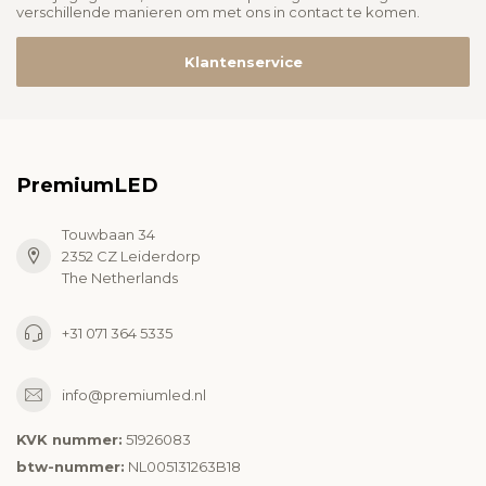
verschillende manieren om met ons in contact te komen.
Klantenservice
PremiumLED
Touwbaan 34
2352 CZ Leiderdorp
The Netherlands
+31 071 364 5335
info@premiumled.nl
KVK nummer:
51926083
btw-nummer:
NL005131263B18