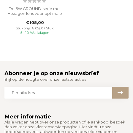
De 6W GROUND-serie met
Hexagon lens voor optimale
buitenverlichting. Het
€105,00
geavanc...
Stukprijs: €105,00 / Stuk
5 - 10 Werkdagen
Abonneer je op onze nieuwsbrief
Blijf op de hoogte over onze laatste acties
Meer informatie
Als je vragen hebt over onze producten of je aankoop, bezoek
dan zeker onze klantenservicepagina. Hier vindt u onze
bedrijfsgegevens, antwoorden op veelgestelde vragen en