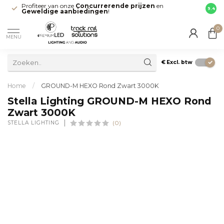
Profiteer van onze
Concurrerende prijzen
en
Snell
9.4
Geweldige aanbiedingen
!
direct
0
MENU
€
Excl. btw
Home
/
GROUND-M HEXO Rond Zwart 3000K
Stella Lighting GROUND-M HEXO Rond
Zwart 3000K
STELLA LIGHTING
(0)