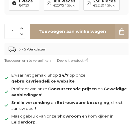
1 Piece
100 Pieces
250 Pieces
€47,50
€23,75
/ Stuk
€22,50
/ Stuk
Toevoegen aan winkelwagen
3 - 5 Werkdagen
Toevoegen om te vergelijken
Deel dit product
Ervaar het gemak: Shop
24/7
op onze
gebruiksvriendelijke website
!
Profiteer van onze
Concurrerende prijzen
en
Geweldige
aanbiedingen
!
Snelle verzending
en
Betrouwbare bezorging
, direct
aan uw deur!
Maak gebruik van onze
Showroom
en kom kijken in
Leiderdorp
!