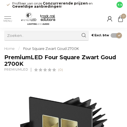
Profiteer van onze
Concurrerende prijzen
en
Snell
9.4
Geweldige aanbiedingen
!
direct
0
MENU
€
Excl. btw
Home
/
Four Square Zwart Goud 2700K
PremiumLED Four Square Zwart Goud
2700K
PREMIUMLED
(0)