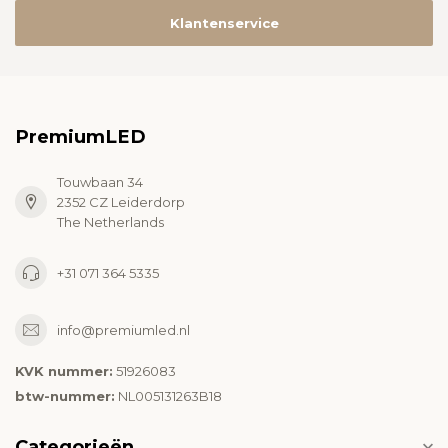
Klantenservice
PremiumLED
Touwbaan 34
2352 CZ Leiderdorp
The Netherlands
+31 071 364 5335
info@premiumled.nl
KVK nummer:
51926083
btw-nummer:
NL005131263B18
Categorieën