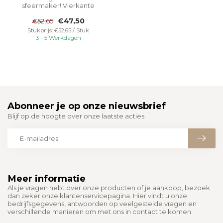
sfeermaker! Vierkante
downlight met vier
€47,50
€52,65
reflectoren.
Stukprijs: €52,65 / Stuk
3 - 5 Werkdagen
Abonneer je op onze nieuwsbrief
Blijf op de hoogte over onze laatste acties
Meer informatie
Als je vragen hebt over onze producten of je aankoop, bezoek
dan zeker onze klantenservicepagina. Hier vindt u onze
bedrijfsgegevens, antwoorden op veelgestelde vragen en
verschillende manieren om met ons in contact te komen.