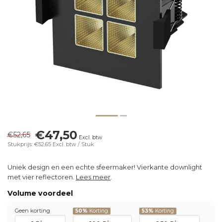
€47,50
€52,65
Excl. btw
Stukprijs: €52,65
Excl. btw
/ Stuk
Uniek design en een echte sfeermaker! Vierkante downlight
met vier reflectoren.
Lees meer
.
Volume voordeel
Geen korting
50%
Korting
53%
Korting