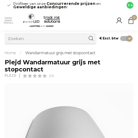
Profiteer van onze
Concurrerende prijzen
en
Snell
9.4
Geweldige aanbiedingen
!
direct
0
MENU
€
Excl. btw
Home
/
Wandarmatuur grijs met stopcontact
Plejd Wandarmatuur grijs met
stopcontact
PLEJD
(0)