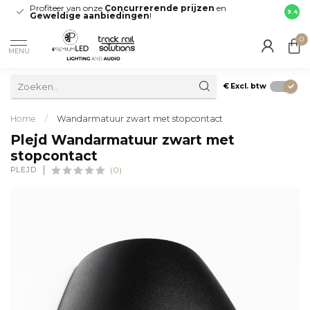
Profiteer van onze
Concurrerende prijzen
en
Snell
9.4
Geweldige aanbiedingen
!
direct
0
MENU
€
Excl. btw
Home
/
Wandarmatuur zwart met stopcontact
Plejd Wandarmatuur zwart met
stopcontact
PLEJD
(0)