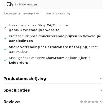
3 - 5 Werkdagen
Toevoegen om te vergelijken
Deel dit product
Ervaar het gemak: Shop
24/7
op onze
gebruiksvriendelijke website
!
Profiteer van onze
Concurrerende prijzen
en
Geweldige
aanbiedingen
!
Snelle verzending
en
Betrouwbare bezorging
, direct
aan uw deur!
Maak gebruik van onze
Showroom
en kom kijken in
Leiderdorp
!
Productomschrijving
Specificaties
Reviews