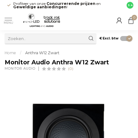
Profiteer van onze
Concurrerende prijzen
en
Snell
9.4
Geweldige aanbiedingen
!
direct
0
MENU
€
Excl. btw
Home
/
Anthra W12 Zwart
Monitor Audio Anthra W12 Zwart
MONITOR AUDIO
(0)