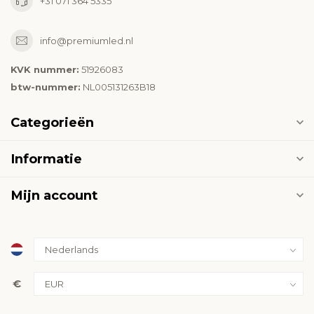
+31 071 364 5335
info@premiumled.nl
KVK nummer:
51926083
btw-nummer:
NL005131263B18
Categorieën
Informatie
Mijn account
€